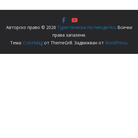
Авторско право © 2026
Туристически пътеводител
. Всички
права запазени.
Тема:
ColorMag
от ThemeGrill. Задвижван от
WordPress
.