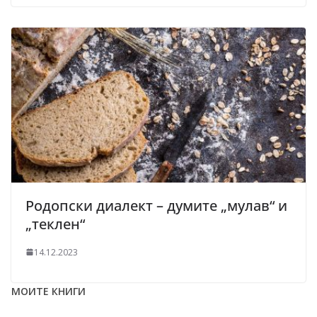
Родопски диалект – думите „мулав“ и
„теклен“
14.12.2023
МОИТЕ КНИГИ