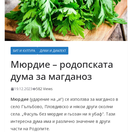
БИТ И КУЛТУРА
ДУМИ И ДИАЛЕКТ
Мюрдие – родопската
дума за магданоз
19.12.2023
582 Views
Мюрдие
(ударение на „и“) се използва за магданоз в
село Гълъбово, Пловдивско и някои други околни
села. „Фасуль без мюрдие и гьозан ни я убаф“. Тази
интересна дума има и различно значение в други
части на Родопите.