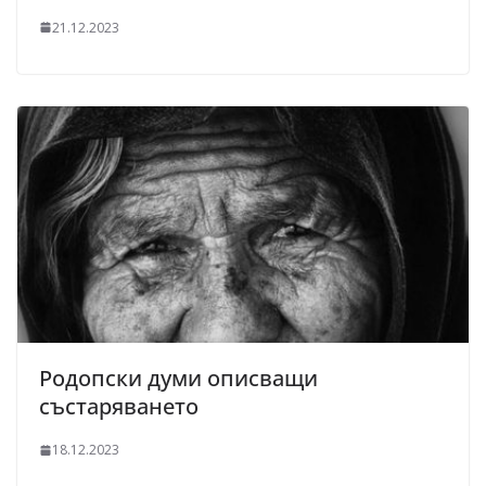
21.12.2023
Родопски думи описващи
състаряването
18.12.2023