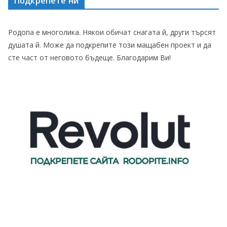
Подкрепете ни
Родопа е многолика. Някои обичат снагата й, други търсят
душата й. Може да подкрепите този мащабен проект и да
сте част от неговото бъдеще. Благодарим Ви!