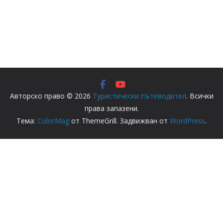
Авторско право © 2026
Туристически пътеводител
. Всички
права запазени.
Тема:
ColorMag
от ThemeGrill. Задвижван от
WordPress
.