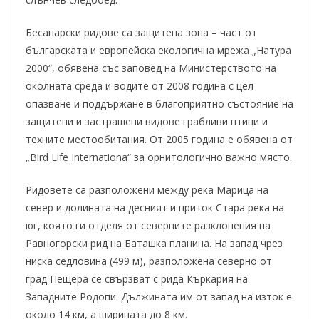
Бесапарски ридове са защитена зона – част от
българската и европейска екологична мрежа „Натура
2000“, обявена със заповед на Министерството на
околната среда и водите от 2008 година с цел
опазване и поддържане в благоприятно състояние на
защитени и застрашени видове грабливи птици и
техните местообитания. От 2005 година е обявена от
„Bird Life Internationa“ за орнитологично важно място.
Ридовете са разположени между река Марица на
север и долината на десният и приток Стара река на
юг, която ги отделя от северните разклонения на
Равногорски рид на Баташка планина. На запад чрез
ниска седловина (499 м), разположена северно от
град Пещера се свързват с рида Къркария на
Западните Родопи. Дължината им от запад на изток е
около 14 км, а ширината до 8 км.