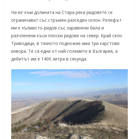
На юг към долината на Стара река ридовете се
ограничават със стръмен разседен склон. Релефът
им е хълмисто-ридов със заравнени била и
разчленени къси плоски ридове на север. Край село
Триводици, в тяхното подножие има три карстови
извора. Те са едни от най-големите в България, а
дебитът им е 1400 литра в секунда.