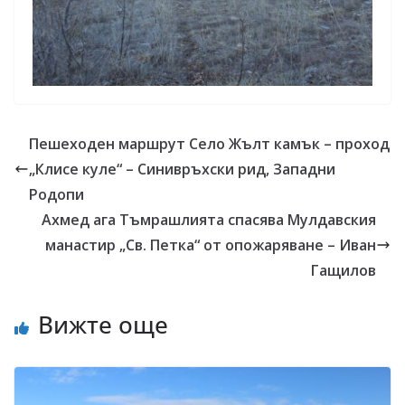
Пешеходен маршрут Село Жълт камък – проход
„Клисе куле“ – Синивръхски рид, Западни
Родопи
Ахмед ага Тъмрашлията спасява Мулдавския
манастир „Св. Петка“ от опожаряване – Иван
Гащилов
Вижте още