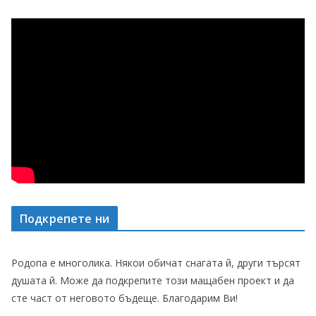
Подкрепете ни
Родопа е многолика. Някои обичат снагата й, други търсят
душата й. Може да подкрепите този мащабен проект и да
сте част от неговото бъдеще. Благодарим Ви!