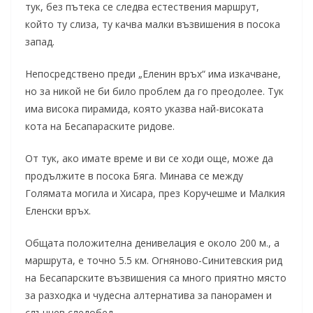
тук, без пътека се следва естествения маршрут,
който ту слиза, ту качва малки възвишения в посока
запад.
Непосредствено преди „Еленин връх“ има изкачване,
но за никой не би било проблем да го преодолее. Тук
има висока пирамида, която указва най-високата
кота на Бесапараските ридове.
От тук, ако имате време и ви се ходи още, може да
продължите в посока Бяга. Минава се между
Голямата могила и Хисара, през Коручешме и Малкия
Еленски връх.
Общата положителна денивелация е около 200 м., а
маршрута, e точно 5.5 км. Огняново-Синитевския рид
на Бесапарските възвишения са много приятно място
за разходка и чудесна алтернатива за панорамен и
слънчев следобед.