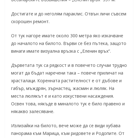
Достигате и до неголям параклис. Отвън личи съвсем
скорошен ремонт.
От тук нагоре имате около 300 метра яко изкачване
до началото на билото. Върви се без пътека, защото
винаги имате визуална връзка с „Еленин връх“.
Дърветата тук са рядкост и в повечето случаи трудно
могат да бъдат наречени така – повече приличат на
храсталаци. Коренната растителност е от дъбове и
габър, мъждрян, зърнастец, жасмин и люляк. На
места люлякът е и като изкуствени насаждения.
Освен това, някъде в миналото тук е било правено и
някакво залесяване.
Излизайки на билото, вече може да се види хубава
панорама към Марица, към ридовете и Родопите. От