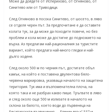
Може да дойдете от Исперихово, от Огняново, от
Синитево или от Триводици.
След Огняново в посока Синитево, от шосето, в ляво
се отделя черен път. За предпочитане е да оставите
колата тук, за да може да походите повече, но без
проблем и кола може да достигне до подножието на
върха. Аз предлагам най-рационалния за туристите
вариант, който предлага най-много гледки и най-
дълго ходене.
След около 500 м по черния път, достигате объл
камък, на който е поставена двулентова бяло-
червена маркировка, указваща началото на защитена
територия. Тук има и възпоменателна плоча, на
която така и не разбрах какво пише. Тръгвате в ляво
и след около още 500 м излизате в началото на
склона за билото, което води до първенеца на
Бесапарските възвишения – „Еленин връх“ 537 м.