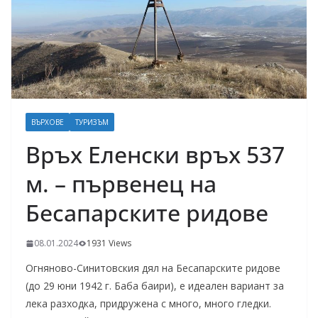
ВЪРХОВЕ
ТУРИЗЪМ
Връх Еленски връх 537
м. – първенец на
Бесапарските ридове
08.01.2024
1931 Views
Огняново-Синитовския дял на Бесапарските ридове
(до 29 юни 1942 г. Баба баири), е идеален вариант за
лека разходка, придружена с много, много гледки.