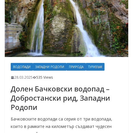
ВОДОПАДИ
ЗАПАДНИ РОДОПИ
ПРИРОДА
ТУРИЗЪМ
28.03.2025
535 Views
Долен Бачковски водопад –
Добростански рид, Западни
Родопи
Бачковските водопади са серия от три водопада,
които в рамките на километър създават чудесен