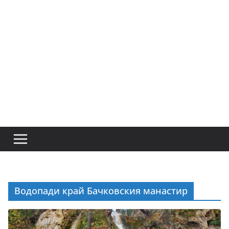
Водопади край Бачковския манастир