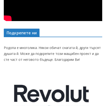
Подкрепете ни
Родопа е многолика. Някои обичат снагата й, други търсят
душата й. Може да подкрепите този мащабен проект и да
сте част от неговото бъдеще. Благодарим Ви!