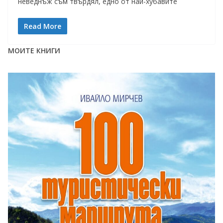
неведнъж съм твърдял, едно от най-хубавите
Read More
МОИТЕ КНИГИ