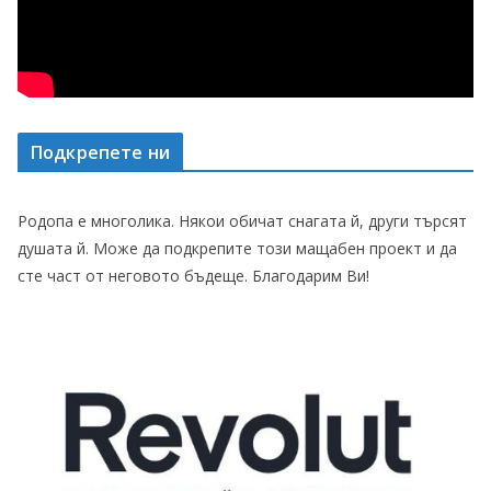
Подкрепете ни
Родопа е многолика. Някои обичат снагата й, други търсят
душата й. Може да подкрепите този мащабен проект и да
сте част от неговото бъдеще. Благодарим Ви!