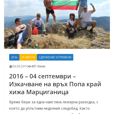
2016
ЗА АВТОРА
СДРУЖЕНИЕ УСТРЕМЕНИ
04.09.2016
497 Views
2016 – 04 септември –
Изкачване на връх Попа край
хижа Марциганица
Време беше за една наистина лежерна разходка, с
която да уплътним неделния следобед. Както