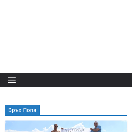
Връх Попа