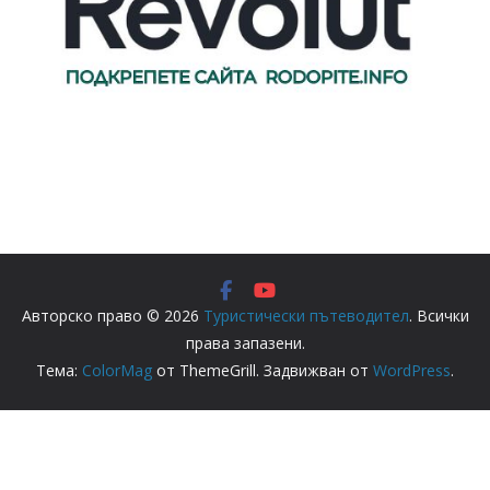
Авторско право © 2026
Туристически пътеводител
. Всички
права запазени.
Тема:
ColorMag
от ThemeGrill. Задвижван от
WordPress
.