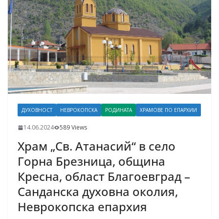
ДУХОВНОСТ
НЕВРОКОПСКА
РОДИНАТА
ХРАМОВЕ ПО ЕПАРХИИ
14.06.2024
589 Views
Храм „Св. Атанасий“ в село
Горна Брезница, община
Кресна, област Благоевград –
Санданска духовна околия,
Неврокопска епархия