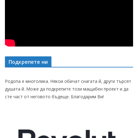
Подкрепете ни
Родопа е многолика. Някои обичат снагата й, други търсят
душата й. Може да подкрепите този мащабен проект и да
сте част от неговото бъдеще. Благодарим Ви!