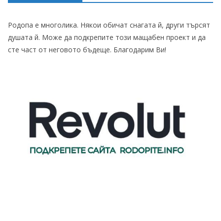
Родопа е многолика. Някои обичат снагата й, други търсят
душата й. Може да подкрепите този мащабен проект и да
сте част от неговото бъдеще. Благодарим Ви!