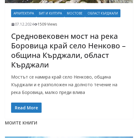
АРХИТЕКТУРА
БИТ И КУЛТУРА
МОСТОВЕ
ОБЛАСТ КЪРДЖАЛИ
07.12.2024
1509 Views
Средновековен мост на река
Боровица край село Ненково –
община Кърджали, област
Кърджали
Мостът се намира край село Ненково, община
Кърджали и е разположен на долното течение на
река Боровица, малко преди влива
Read More
МОИТЕ КНИГИ