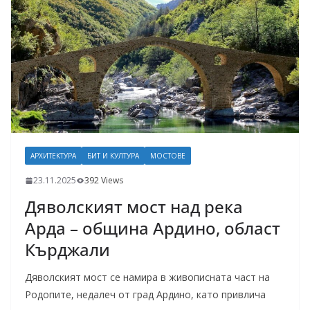
АРХИТЕКТУРА
БИТ И КУЛТУРА
МОСТОВЕ
23.11.2025
392 Views
Дяволският мост над река
Арда – община Ардино, област
Кърджали
Дяволският мост се намира в живописната част на
Родопите, недалеч от град Ардино, като привлича