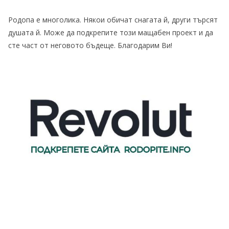
Родопа е многолика. Някои обичат снагата й, други търсят
душата й. Може да подкрепите този мащабен проект и да
сте част от неговото бъдеще. Благодарим Ви!