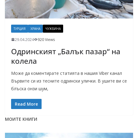
ТУРЦИЯ
ХРАНА
ЧУЖБИНА
29.04.2024
920 Views
Одринският „Балък пазар“ на
колела
Може да коментирате статията в нашия Viber канал
Вървите си из тесните одрински улички. В ушите ви се
блъска онзи шум,
Read More
МОИТЕ КНИГИ