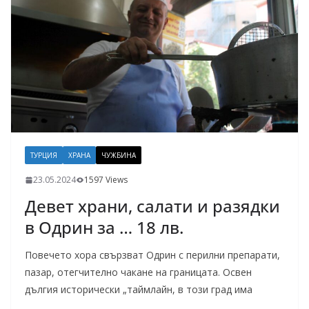
ТУРЦИЯ
ХРАНА
ЧУЖБИНА
23.05.2024
1597 Views
Девет храни, салати и разядки
в Одрин за … 18 лв.
Повечето хора свързват Одрин с перилни препарати,
пазар, отегчително чакане на границата. Освен
дългия исторически „таймлайн, в този град има