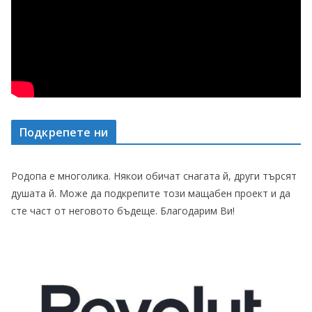
Подкрепете ни
Родопа е многолика. Някои обичат снагата й, други търсят
душата й. Може да подкрепите този мащабен проект и да
сте част от неговото бъдеще. Благодарим Ви!