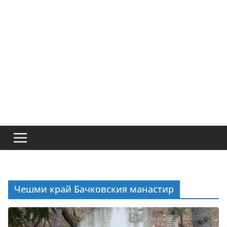
Чешми край Бачковския манастир