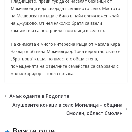
Пладнището, преди тук да се населят бежанци от
Момчиловци и да създадат сегашното село. Мястото
на Мешовската къща е било в най-горния южен край
на Джурково. От нея няколко братя са взели
камъните и са построили свои къщи в селото.
На снимката е много интересна къща от махала Кара
Чаклар в община Момчилград. Това вероятно също е
„братьова“ къща, но вместо с обща стена,
помещенията на отделните семейства са свързани с
малък коридор – топла връзка.
Ачък одаите в Родопите
Агушевите конаци в село Могилица – община
Смолян, област Смолян
Вижте още