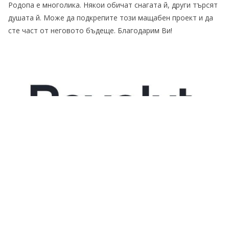
Родопа е многолика. Някои обичат снагата й, други търсят
душата й. Може да подкрепите този мащабен проект и да
сте част от неговото бъдеще. Благодарим Ви!