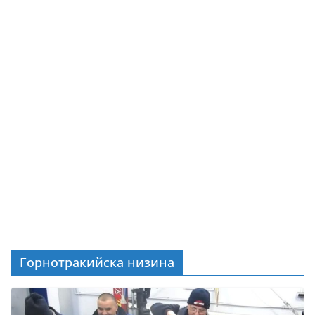
Горнотракийска низина