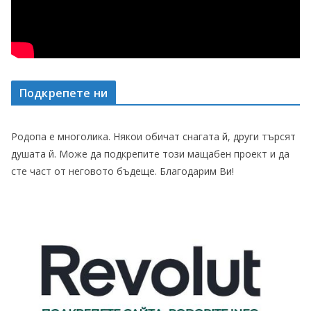
Подкрепете ни
Родопа е многолика. Някои обичат снагата й, други търсят
душата й. Може да подкрепите този мащабен проект и да
сте част от неговото бъдеще. Благодарим Ви!