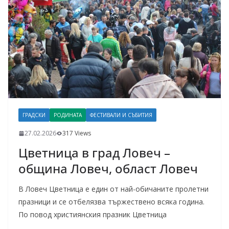
ГРАДСКИ
РОДИНАТА
ФЕСТИВАЛИ И СЪБИТИЯ
27.02.2026
317 Views
Цветница в град Ловеч –
община Ловеч, област Ловеч
В Ловеч Цветница е един от най-обичаните пролетни
празници и се отбелязва тържествено всяка година.
По повод християнския празник Цветница