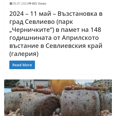
09.07.2024
465 Views
2024 – 11 май – Възстановка в
град Севлиево (парк
„Черничките“) в памет на 148
годишнината от Априлското
въстание в Севлиевския край
(галерия)
Read More