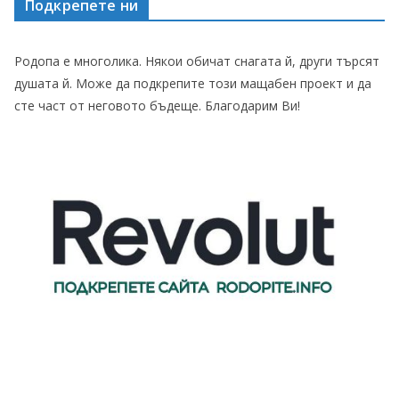
Подкрепете ни
Родопа е многолика. Някои обичат снагата й, други търсят
душата й. Може да подкрепите този мащабен проект и да
сте част от неговото бъдеще. Благодарим Ви!