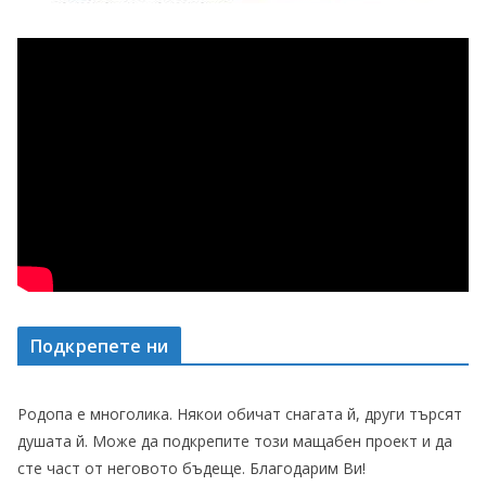
Подкрепете ни
Родопа е многолика. Някои обичат снагата й, други търсят
душата й. Може да подкрепите този мащабен проект и да
сте част от неговото бъдеще. Благодарим Ви!