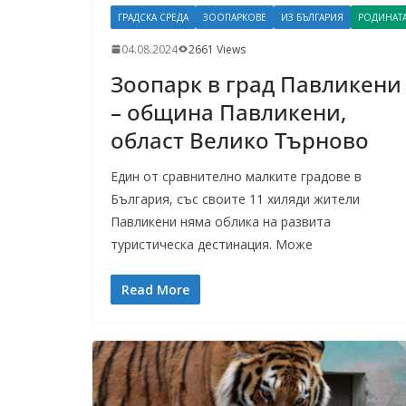
ГРАДСКА СРЕДА
ЗООПАРКОВЕ
ИЗ БЪЛГАРИЯ
РОДИНАТ
04.08.2024
2661 Views
Зоопарк в град Павликени
– община Павликени,
област Велико Търново
Един от сравнително малките градове в
България, със своите 11 хиляди жители
Павликени няма облика на развита
туристическа дестинация. Може
Read More