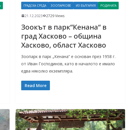
А
ГРАДСКА СРЕДА
ЗООПАРКОВЕ
ИЗ БЪЛГАРИЯ
РОДИНАТА
21.12.2023
2729 Views
Зоокът в парк“Кенана“ в
град Хасково – община
Хасково, област Хасково
Зоопарк в парк „Кенана“ е основан през 1958 г.
от Иван Господинов, като в началото е имало
едва няколко екземпляра.
Read More