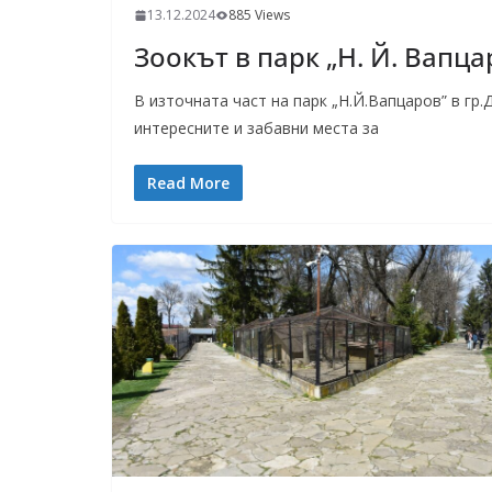
13.12.2024
885 Views
Зоокът в парк „Н. Й. Вапц
В източната част на парк „Н.Й.Вапцаров” в гр.
интересните и забавни места за
Read More