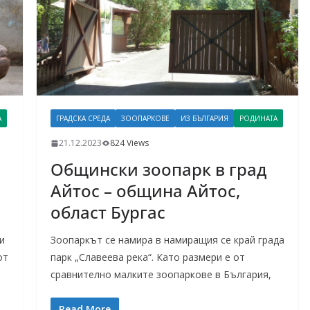
А
ГРАДСКА СРЕДА
ЗООПАРКОВЕ
ИЗ БЪЛГАРИЯ
РОДИНАТА
21.12.2023
824 Views
Общински зоопарк в град
Айтос – община Айтос,
област Бургас
и
Зоопаркът се намира в намиращия се край града
от
парк „Славеева река“. Като размери е от
сравнително малките зоопаркове в България,
Read More