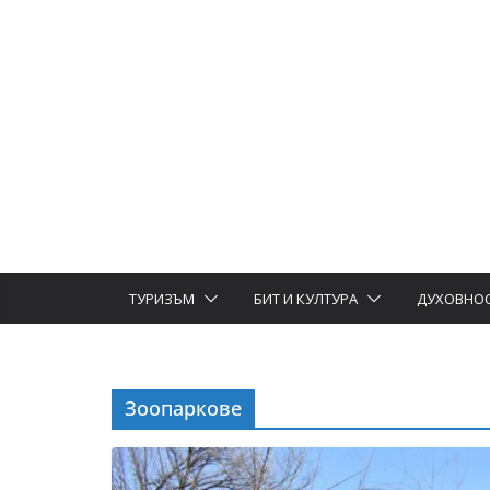
ТУРИЗЪМ
БИТ И КУЛТУРА
ДУХОВНО
Зоопаркове