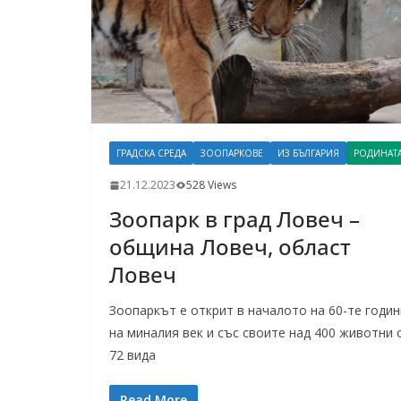
ГРАДСКА СРЕДА
ЗООПАРКОВЕ
ИЗ БЪЛГАРИЯ
РОДИНАТ
21.12.2023
528 Views
Зоопарк в град Ловеч –
община Ловеч, област
Ловеч
Зоопаркът е открит в началото на 60-те годин
на миналия век и със своите над 400 животни 
72 вида
Read More