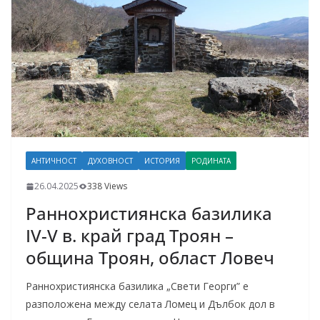
АНТИЧНОСТ
ДУХОВНОСТ
ИСТОРИЯ
РОДИНАТА
26.04.2025
338 Views
Раннохристиянска базилика
IV-V в. край град Троян –
община Троян, област Ловеч
Раннохристиянска базилика „Свети Георги” е
разположена между селата Ломец и Дълбок дол в