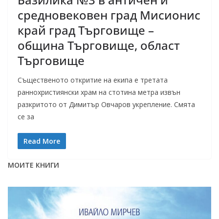
средновековен град Мисионис
край град Търговище –
община Търговище, област
Търговище
Същественото откритие на екипа е третата
раннохристиянски храм на стотина метра извън
разкритото от Димитър Овчаров укрепление. Смята
се за
Read More
МОИТЕ КНИГИ