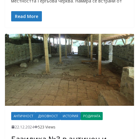
местността Гергьова черква. Намира се встрани от
Read More
АНТИЧНОСТ
ДУХОВНОСТ
ИСТОРИЯ
РОДИНАТА
22.12.2024
523 Views
Базилика №3 в античен и