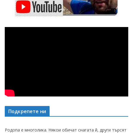
Подкрепете ни
Родопа е многолика. Някои обичат снагата й, други търсят