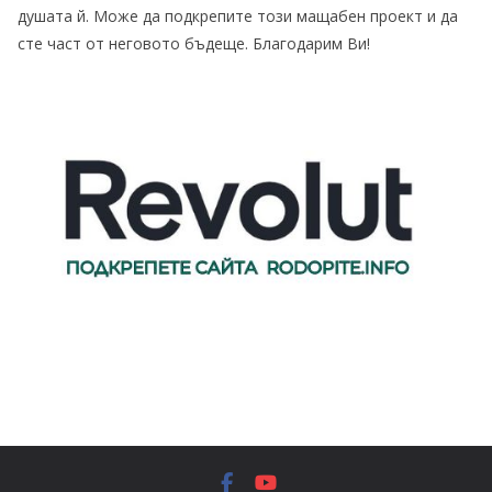
душата й. Може да подкрепите този мащабен проект и да
сте част от неговото бъдеще. Благодарим Ви!