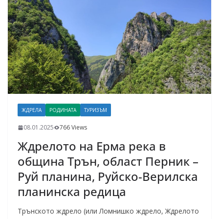
ЖДРЕЛА
РОДИНАТА
ТУРИЗЪМ
08.01.2025
766 Views
Ждрелото на Ерма река в
община Трън, област Перник –
Руй планина, Руйско-Верилска
планинска редица
Трънското ждрело (или Ломнишко ждрело, Ждрелото