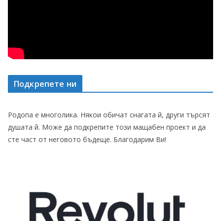
Подкрепете ни
Родопа е многолика. Някои обичат снагата й, други търсят
душата й. Може да подкрепите този мащабен проект и да
сте част от неговото бъдеще. Благодарим Ви!