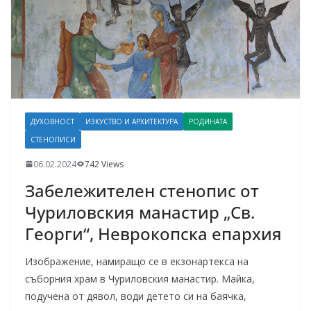
ДУХОВНОСТ
ИЗКУСТВО И АРХИТЕКТУРА
РОДИНАТА
СТЕНОПИСИ
06.02.2024
742 Views
Забележителен стенопис от
Чуриловския манастир „Св.
Георги“, Неврокопска епархия
Изображение, намиращо се в екзонартекса на
съборния храм в Чуриловския манастир. Майка,
подучена от дявол, води детето си на баячка,