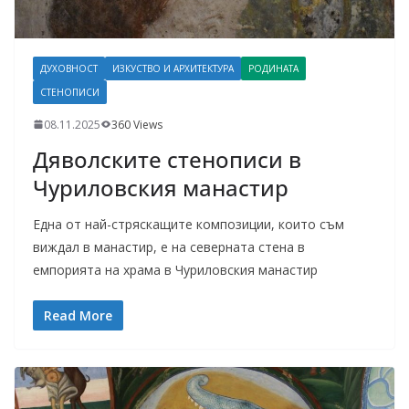
ДУХОВНОСТ
ИЗКУСТВО И АРХИТЕКТУРА
РОДИНАТА
СТЕНОПИСИ
08.11.2025
360 Views
Дяволските стенописи в
Чуриловския манастир
Една от най-стряскащите композиции, които съм
виждал в манастир, е на северната стена в
емпорията на храма в Чуриловския манастир
Read More