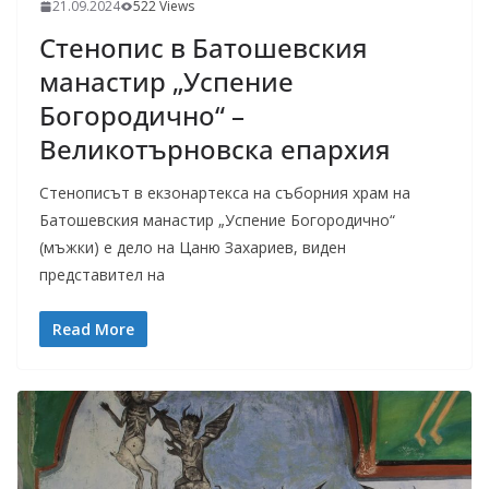
21.09.2024
522 Views
Стенопис в Батошевския
манастир „Успение
Богородично“ –
Великотърновска епархия
Стенописът в екзонартекса на съборния храм на
Батошевския манастир „Успение Богородично“
(мъжки) е дело на Цаню Захариев, виден
представител на
Read More