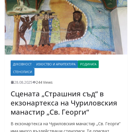
ДУХОВНОСТ
ИЗКУСТВО И АРХИТЕКТУРА
РОДИНАТА
СТЕНОПИСИ
28.08.2025
244 Views
Сцената „Страшния съд“ в
екзонартекса на Чуриловския
манастир „Св. Георги“
В екзонартекса на Чуриловския манастир „Св. Георги“
има много въздействащи стенописи. Те описват