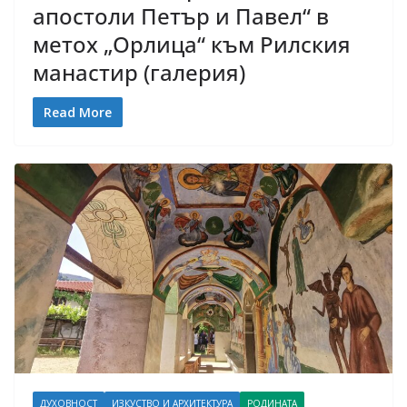
апостоли Петър и Павел“ в
метох „Орлица“ към Рилския
манастир (галерия)
Read More
ДУХОВНОСТ
ИЗКУСТВО И АРХИТЕКТУРА
РОДИНАТА