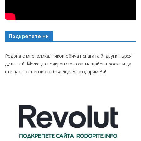
Подкрепете ни
Родопа е многолика. Някои обичат снагата й, други търсят
душата й. Може да подкрепите този мащабен проект и да
сте част от неговото бъдеще. Благодарим Ви!