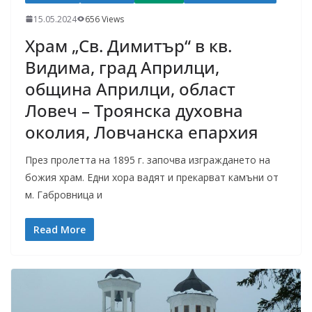
15.05.2024
656 Views
Храм „Св. Димитър“ в кв.
Видима, град Априлци,
община Априлци, област
Ловеч – Троянска духовна
околия, Ловчанска епархия
През пролетта на 1895 г. започва изграждането на
божия храм. Едни хора вадят и прекарват камъни от
м. Габровница и
Read More