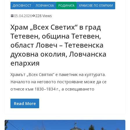
ДУХОВНОСТ
ЛОВЧАНСКА
РОДИНАТА
ХРАМОВЕ ПО ЕПАРХИИ
05.04.2026
228 Views
Храм „Всех Светих“ в град
Тетевен, община Тетевен,
област Ловеч – Тетевенска
духовна околия, Ловчанска
епархия
Храмът „Всех Святих“ е паметник на културата.
Началото на неговото построяване може да се
отнесе към 1830–1834 г., а освещаването
Read More