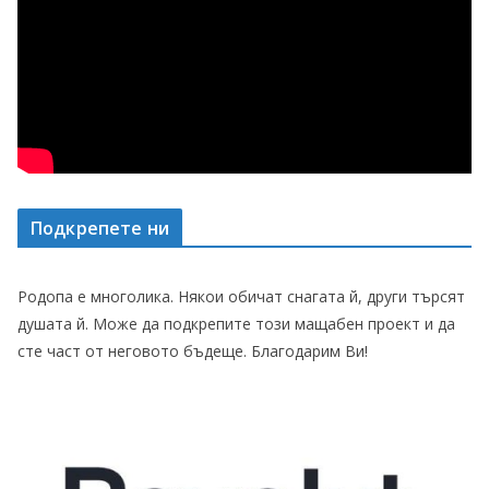
Подкрепете ни
Родопа е многолика. Някои обичат снагата й, други търсят
душата й. Може да подкрепите този мащабен проект и да
сте част от неговото бъдеще. Благодарим Ви!