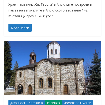
Храм-паметник „Св. Георги“ в Априлци е построен в
памет на загиналите в Априлското въстание 142
въстаници през 1876 г. (2-11
Read More
ДУХОВНОСТ
ЛОВЧАНСКА
РОДИНАТА
ХРАМОВЕ ПО ЕПАРХИИ