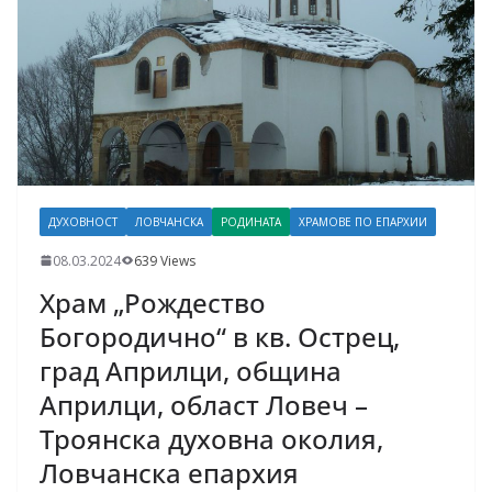
ДУХОВНОСТ
ЛОВЧАНСКА
РОДИНАТА
ХРАМОВЕ ПО ЕПАРХИИ
08.03.2024
639 Views
Храм „Рождество
Богородично“ в кв. Острец,
град Априлци, община
Априлци, област Ловеч –
Троянска духовна околия,
Ловчанска епархия