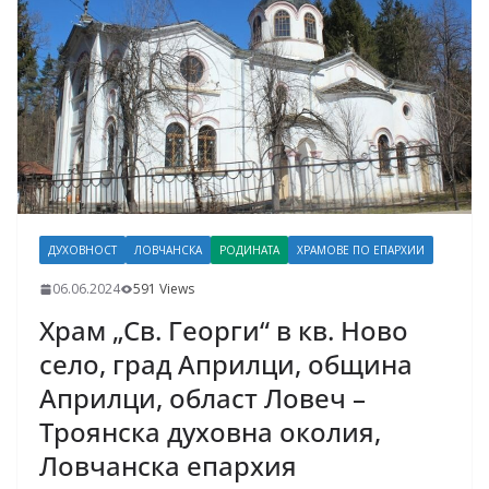
ДУХОВНОСТ
ЛОВЧАНСКА
РОДИНАТА
ХРАМОВЕ ПО ЕПАРХИИ
06.06.2024
591 Views
Храм „Св. Георги“ в кв. Ново
село, град Априлци, община
Априлци, област Ловеч –
Троянска духовна околия,
Ловчанска епархия