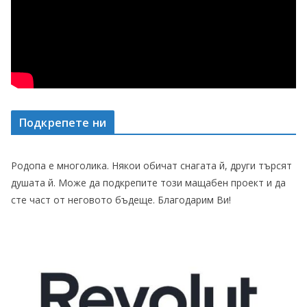
Подкрепете ни
Родопа е многолика. Някои обичат снагата й, други търсят
душата й. Може да подкрепите този мащабен проект и да
сте част от неговото бъдеще. Благодарим Ви!