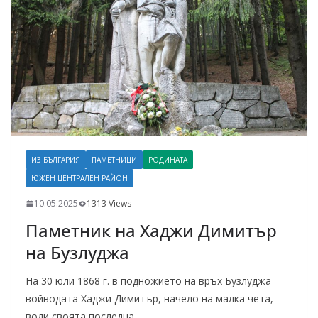
ИЗ БЪЛГАРИЯ
ПАМЕТНИЦИ
РОДИНАТА
ЮЖЕН ЦЕНТРАЛЕН РАЙОН
10.05.2025
1313 Views
Паметник на Хаджи Димитър
на Бузлуджа
На 30 юли 1868 г. в подножието на връх Бузлуджа
войводата Хаджи Димитър, начело на малка чета,
води своята последна