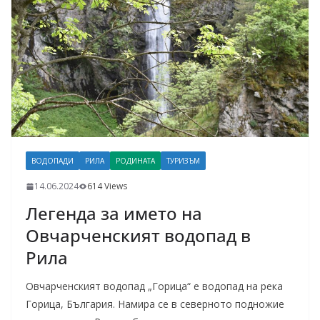
ВОДОПАДИ
РИЛА
РОДИНАТА
ТУРИЗЪМ
14.06.2024
614 Views
Легенда за името на
Овчарченският водопад в
Рила
Овчарченският водопад „Горица“ е водопад на река
Горица, България. Намира се в северното подножие