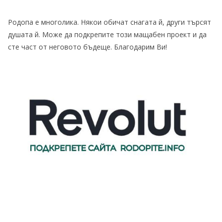
Родопа е многолика. Някои обичат снагата й, други търсят
душата й. Може да подкрепите този мащабен проект и да
сте част от неговото бъдеще. Благодарим Ви!