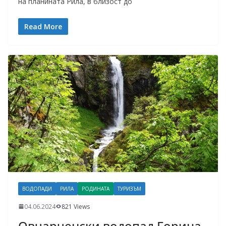
на планината Рила, в близост до
Read More
ВОДОПАДИ
РИЛА
РОДИНАТА
ТУРИЗЪМ
04.06.2024
821 Views
Овчарченски водопад Горица