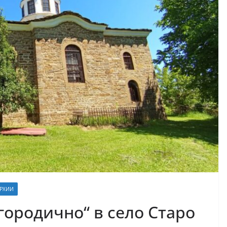
АРХИИ
городично“ в село Старо