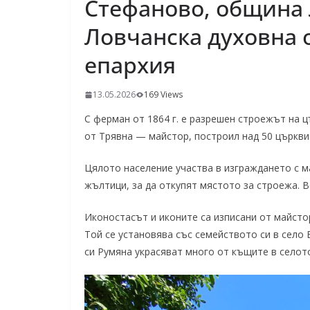
Стефаново, община 
Ловчанска духовна 
епархия
13.05.2026
169 Views
С ферман от 1864 г. е разрешен строежът на ц
от Трявна — майстор, построил над 50 църкви
Цялото население участва в изграждането с м
жълтици, за да откупят мястото за строежа. В
Иконостасът и иконите са изписани от майсто
Той се установява със семейството си в село
си Румяна украсяват много от къщите в селот