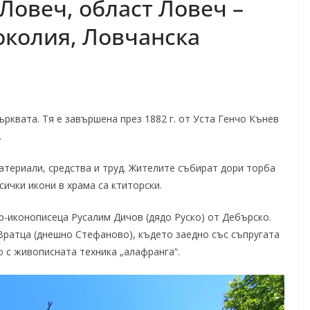
Ловеч, област Ловеч –
околия, Ловчанска
ърквата. Тя е завършена през 1882 г. от Уста Генчо Кънев
.
атериали, средства и труд. Жителите събират дори торба
сички икони в храма са ктиторски.
р-иконописеца Русалим Дичов (дядо Руско) от Дебърско.
 Вратца (днешно Стефаново), където заедно със съпругата
о с живописната техника „алафранга“.