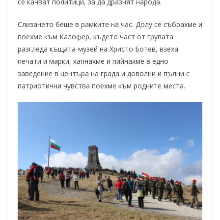
се качват политици, за да дразнят народа.
Слизането беше в рамките на час. Долу се събрахме и
поехме към Калофер, където част от групата
разгледа къщата-музей на Христо Ботев, взеха
печати и марки, хапнахме и пийнахме в едно
заведение в центъра на града и доволни и пълни с
патриотични чувства поехме към родните места.