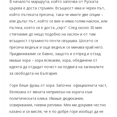
В началото маршрута, който започва от Руската
църква е доста стръмен. Всъщност има и черен път,
който пътеката пресича, така че имате две опции –
или дълъг път, който се вие и няма голям наклон, или
пътека, която си е доста „серт“. След около 30 мин
стигнахме до нещо подобно на заслон и от там
всъщност стръмното почти свършва. Шосето се
пресича веднъж и още веднъж се минава край него.
Придвижвахме се бавно, защото и отпред и отзад
имаше хора – хора всякакви, хора, обединени от
идеята да отдадат почест на подвига на загиналите
за свободата на България.
Горе беше фраш от хора. Започна официалната част,
белязана от явната неприязън на хората към
политическата клика. Имаше дюдюкания,
освирквания, гневни реплики. Мен ми докривя честно
казано и си мисля, че е по-добре горе изобщо да не