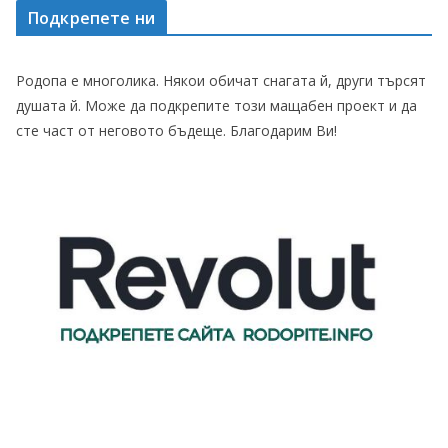
Подкрепете ни
Родопа е многолика. Някои обичат снагата й, други търсят
душата й. Може да подкрепите този мащабен проект и да
сте част от неговото бъдеще. Благодарим Ви!