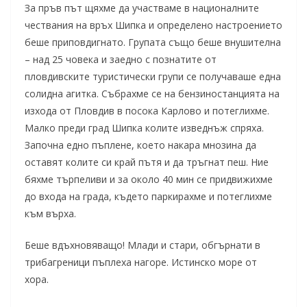
За пръв път щяхме да участваме в националните
чествания на връх Шипка и определено настроението
беше приповдигнато. Групата също беше внушителна
– над 25 човека и заедно с познатите от
пловдивските туристически групи се получаваше една
солидна агитка. Събрахме се на бензиностанцията на
изхода от Пловдив в посока Карлово и потеглихме.
Малко преди град Шипка колите изведнъж спряха.
Започна едно пъплене, което накара мнозина да
оставят колите си край пътя и да тръгнат пеш. Ние
бяхме търпеливи и за около 40 мин се придвижихме
до входа на града, където паркирахме и потеглихме
към върха.
Беше вдъхновяващо! Млади и стари, обгърнати в
трибагреници пъплеха нагоре. Истинско море от
хора.