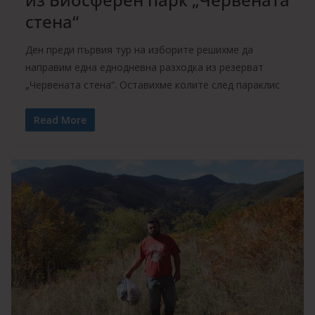
стена“
Ден преди първия тур на изборите решихме да
направим една еднодневна разходка из резерват
„Червената стена“. Оставихме колите след параклис
Read More