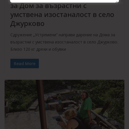
за Дом за възрастни с
умствена изостаналост в село
Джурково
Сдружение „Устремени“ направи дарение на Дома за
възрастни с умствена изостаналост в село Джурково.
Близо 120 кг дрехи и обувки
Read More