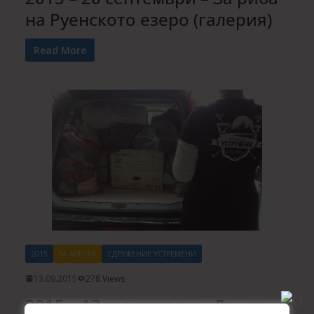
на Руенското езеро (галерия)
Read More
2015
ЗА АВТОРА
СДРУЖЕНИЕ УСТРЕМЕНИ
13.09.2015
278 Views
2015 – 13 септември – Дарение