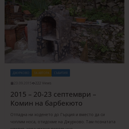
ДЖУРКОВО
ЗА АВТОРА
СЪБИТИЯ
23.09.2015
222 Views
2015 – 20-23 септември –
Комин на барбекюто
Отпадна ни ходенето до Гърция и вместо да си
чоплим носа, отидохме на Джурково. Там познатата
идилия, хора имаше порядъчно,