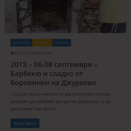
ДЖУРКОВО
ЗА АВТОРА
СЪБИТИЯ
08.09.2015
222 Views
2015 – 06-08 септември –
Барбекю и сладко от
боровинки на Джурково
След Беглика и няколкото дни на полеви условия,
решихме да направим два дни на Джурково, за да
довършим този цикъл
Read More