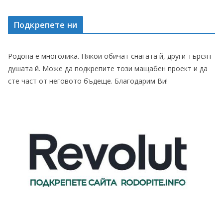
Подкрепете ни
Родопа е многолика. Някои обичат снагата й, други търсят
душата й. Може да подкрепите този мащабен проект и да
сте част от неговото бъдеще. Благодарим Ви!