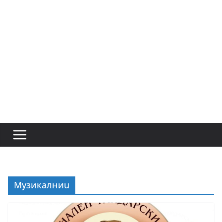
Музикалниu