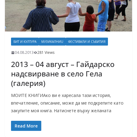
БИТ И КУЛТУРА
МУЗИКАЛНИU
ФЕСТИВАЛИ И СЪБИТИЯ
04.08.2013
281 Views
2013 – 04 август – Гайдарско
надсвирване в село Гела
(галерия)
МОИТЕ КНИГИАко ви е харесала тази история,
впечатление, описание, може да ме подкрепите като
закупите моя книга. Натиснете върху желаната
Read More