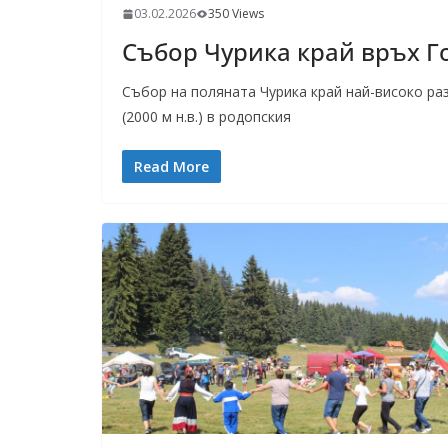
03.02.2026
350 Views
Събор Чурика край връх Г
Събор на поляната Чурика край най-високо раз
(2000 м н.в.) в родопския
Read More