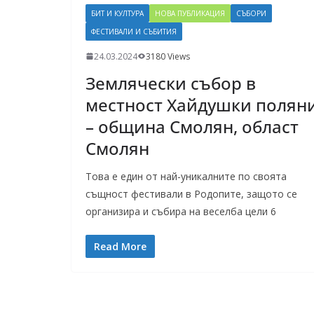
БИТ И КУЛТУРА
НОВА ПУБЛИКАЦИЯ
СЪБОРИ
ФЕСТИВАЛИ И СЪБИТИЯ
24.03.2024
3180 Views
Землячески събор в
местност Хайдушки полян
– община Смолян, област
Смолян
Това е един от най-уникалните по своята
същност фестивали в Родопите, защото се
организира и събира на веселба цели 6
Read More