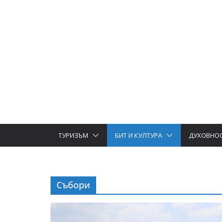
ТУРИЗЪМ
БИТ И КУЛТУРА
ДУХОВНО
Събори