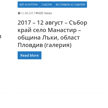
БИТ И КУЛТУРА
СЪБОРИ
ФЕСТИВАЛИ И СЪБИТИЯ
12.08.2017
605 Views
2017 – 12 август – Събор
край село Манастир –
и
община Лъки, област
Пловдив (галерия)
Read More