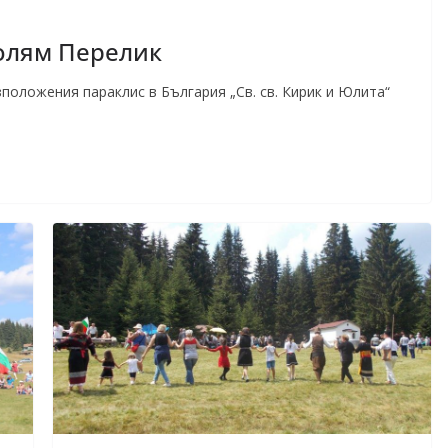
олям Перелик
положения параклис в България „Св. св. Кирик и Юлита“