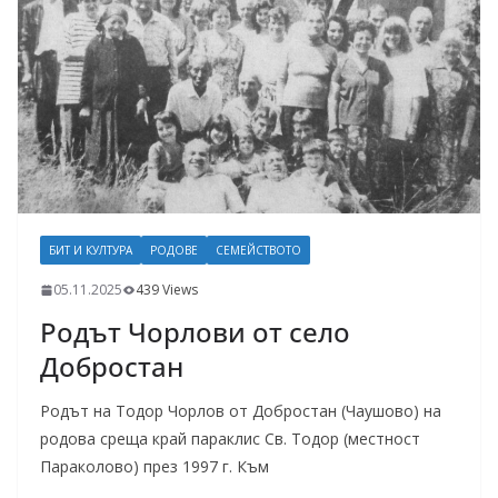
БИТ И КУЛТУРА
РОДОВЕ
СЕМЕЙСТВОТО
05.11.2025
439 Views
Родът Чорлови от село
Добростан
Родът на Тодор Чорлов от Добростан (Чаушово) на
родова среща край параклис Св. Тодор (местност
Параколово) през 1997 г. Към