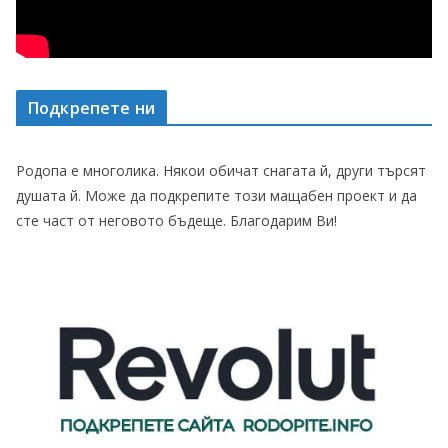
Подкрепете ни
Родопа е многолика. Някои обичат снагата й, други търсят
душата й. Може да подкрепите този мащабен проект и да
сте част от неговото бъдеще. Благодарим Ви!