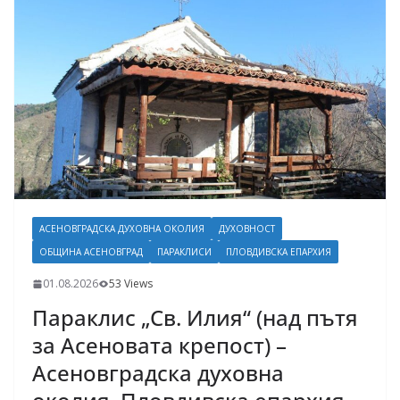
АСЕНОВГРАДСКА ДУХОВНА ОКОЛИЯ
ДУХОВНОСТ
ОБЩИНА АСЕНОВГРАД
ПАРАКЛИСИ
ПЛОВДИВСКА ЕПАРХИЯ
01.08.2026
53 Views
Параклис „Св. Илия“ (над пътя
за Асеновата крепост) –
Асеновградска духовна