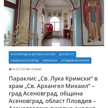
АСЕНОВГРАДСКА ДУХОВНА ОКОЛИЯ
ДУХОВНОСТ
ОБЩИНА АСЕНОВГРАД
ПАРАКЛИСИ
ПЛОВДИВСКА ЕПАРХИЯ
06.08.2026
14 Views
Параклис „Св. Лука Кримски“ в
храм „Св. Архангел Михаил“ –
град Асеновград, община
Асеновград, област Пловдив –