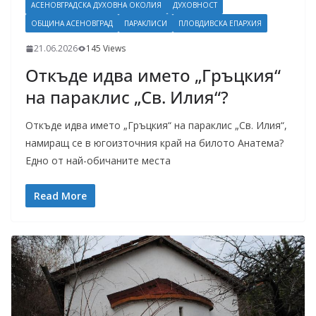
АСЕНОВГРАДСКА ДУХОВНА ОКОЛИЯ
ДУХОВНОСТ
ОБЩИНА АСЕНОВГРАД
ПАРАКЛИСИ
ПЛОВДИВСКА ЕПАРХИЯ
21.06.2026
145 Views
Откъде идва името „Гръцкия“
на параклис „Св. Илия“?
Откъде идва името „Гръцкия“ на параклис „Св. Илия“,
намиращ се в югоизточния край на билото Анатема?
Едно от най-обичаните места
Read More