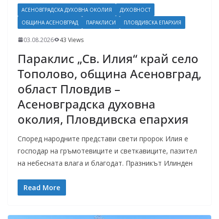
АСЕНОВГРАДСКА ДУХОВНА ОКОЛИЯ
ДУХОВНОСТ
ОБЩИНА АСЕНОВГРАД
ПАРАКЛИСИ
ПЛОВДИВСКА ЕПАРХИЯ
03.08.2026
43 Views
Параклис „Св. Илия“ край село
Тополово, община Асеновград,
област Пловдив –
Асеновградска духовна
околия, Пловдивска епархия
Според народните представи свети пророк Илия е
господар на гръмотевиците и светкавиците, пазител
на небесната влага и благодат. Празникът Илинден
Read More