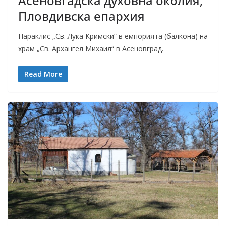
Асеновгадска духовна околия,
Пловдивска епархия
Параклис „Св. Лука Кримски“ в емпорията (балкона) на
храм „Св. Архангел Михаил“ в Асеновград.
Read More