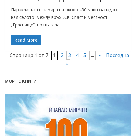
Параклисът се намира на около 450 м югозападно
над селото, между връх „Св. Спас“ и местност
„Граснище“, по пътя за
Read More
Страница 1 от 7
1
2
3
4
5
...
»
Последна
»
МОИТЕ КНИГИ