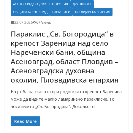
АСЕНОВГРАДСКА ДУХОВНА ОКОЛИЯ
ДУХОВНОСТ
ОБЩИНА АСЕНОВГРАД
ПАРАКЛИСИ
ПЛОВДИВСКА ЕПАРХИЯ
22.07.2026
67 Views
Параклис „Св. Богородица“ в
крепост Зареница над село
Нареченски бани, община
Асеновград, област Пловдив –
Асеновградска духовна
околия, Пловвдивска епархия
На ръба на скалата при родопската крепост Зареница
може да видите малко ламаринено параклисче. То
носи името „Св. Богородица“. Доколкото
Read More