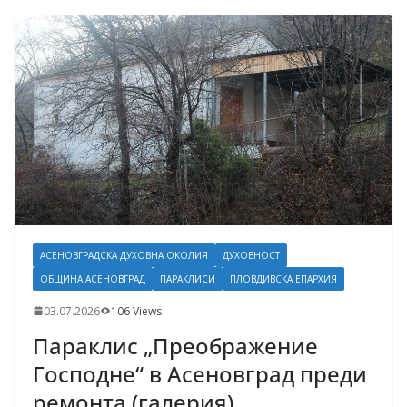
АСЕНОВГРАДСКА ДУХОВНА ОКОЛИЯ
ДУХОВНОСТ
ОБЩИНА АСЕНОВГРАД
ПАРАКЛИСИ
ПЛОВДИВСКА ЕПАРХИЯ
03.07.2026
106 Views
Параклис „Преображение
Господне“ в Асеновград преди
ремонта (галерия)