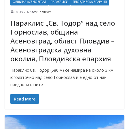
ОБЩИНА АСЕНОВГРАД
ПАРАКЛИСИ
ПЛОВДИВСКА ЕПАРХИЯ
16.08.2025
517 Views
Параклис „Св. Тодор“ над село
Горнослав, община
Асеновград, област Пловдив –
Асеновградска духовна
околия, Пловдивска епархия
Параклис Св. Тодор (580 м) се намира на около 3 км.
югоизточно над село Горнослав и е едно от най-
предпочитаните
Read More