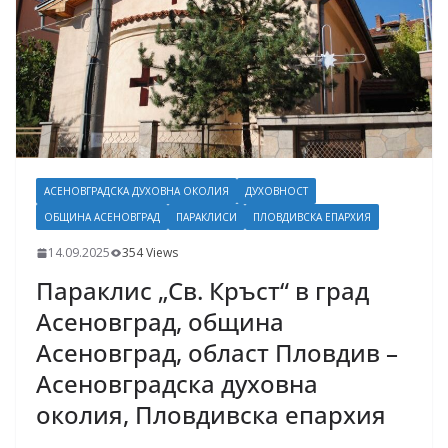
АСЕНОВГРАДСКА ДУХОВНА ОКОЛИЯ
ДУХОВНОСТ
ОБЩИНА АСЕНОВГРАД
ПАРАКЛИСИ
ПЛОВДИВСКА ЕПАРХИЯ
14.09.2025
354 Views
Параклис „Св. Кръст“ в град
Асеновград, община
Асеновград, област Пловдив –
Асеновградска духовна
околия, Пловдивска епархия