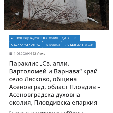
АСЕНОВГРАДСКА ДУХОВНА ОКОЛИЯ
ДУХОВНОСТ
ОБЩИНА АСЕНОВГРАД
ПАРАКЛИСИ
ПЛОВДИВСКА ЕПАРХИЯ
11.06.2026
162 Views
Параклис „Св. апли.
Вартоломей и Варнава“ край
село Лясково, община
Асеновград, област Пловдив –
Асеновградска духовна
околия, Пловдивска епархия
Параклисът се намира на около 400 метра