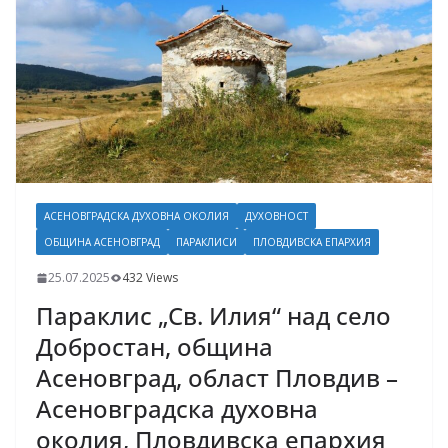
АСЕНОВГРАДСКА ДУХОВНА ОКОЛИЯ
ДУХОВНОСТ
ОБЩИНА АСЕНОВГРАД
ПАРАКЛИСИ
ПЛОВДИВСКА ЕПАРХИЯ
25.07.2025
432 Views
Параклис „Св. Илия“ над село
Добростан, община
Асеновград, област Пловдив –
Асеновградска духовна
околия, Пловдивска епархия