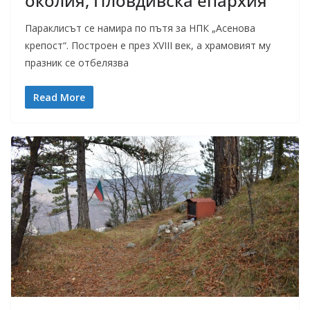
околия, Пловдивска епархия
Параклисът се намира по пътя за НПК „Асенова
крепост“. Построен е през XVIII век, а храмовият му
празник се отбелязва
Read More