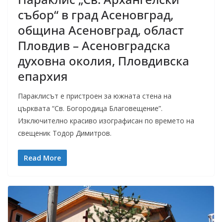
събор“ в град Асеновград,
община Асеновград, област
Пловдив – Асеновградска
духовна околия, Пловдивска
епархия
Параклисът е пристроен за южната стена на
църквата “Св. Богородица Благовещение”.
Изключително красиво изографисан по времето на
свещеник Тодор Димитров.
Read More