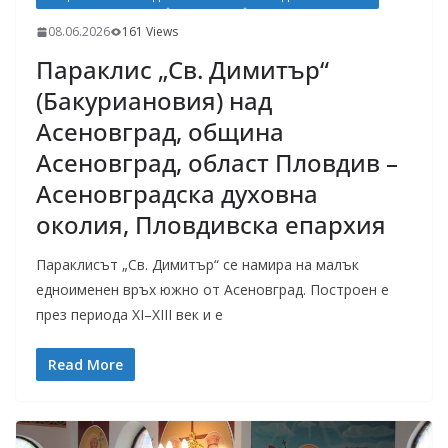
08.06.2026
161 Views
Параклис „Св. Димитър“
(Бакуриановия) над
Асеновград, община
Асеновград, област Пловдив –
Асеновградска духовна
околия, Пловдивска епархия
Параклисът „Св. Димитър“ се намира на малък
едноименен връх южно от Асеновград. Построен е
през периода XI–XIII век и е
Read More