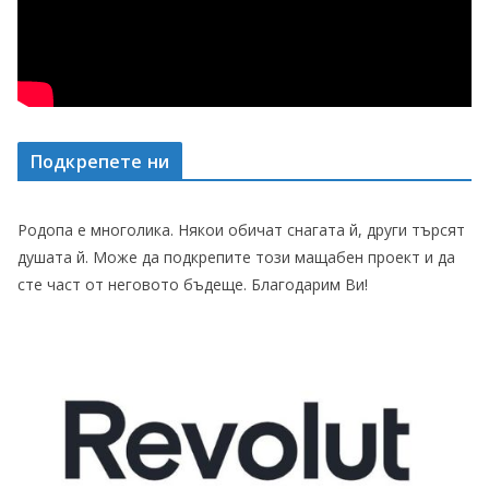
Подкрепете ни
Родопа е многолика. Някои обичат снагата й, други търсят
душата й. Може да подкрепите този мащабен проект и да
сте част от неговото бъдеще. Благодарим Ви!