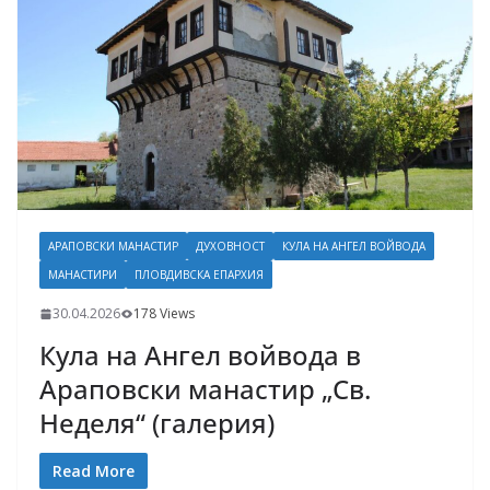
АРАПОВСКИ МАНАСТИР
ДУХОВНОСТ
КУЛА НА АНГЕЛ ВОЙВОДА
МАНАСТИРИ
ПЛОВДИВСКА ЕПАРХИЯ
30.04.2026
178 Views
Кула на Ангел войвода в
Араповски манастир „Св.
Неделя“ (галерия)
Read More