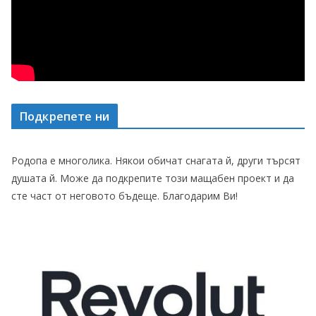
Подкрепете ни
Родопа е многолика. Някои обичат снагата й, други търсят
душата й. Може да подкрепите този мащабен проект и да
сте част от неговото бъдеще. Благодарим Ви!