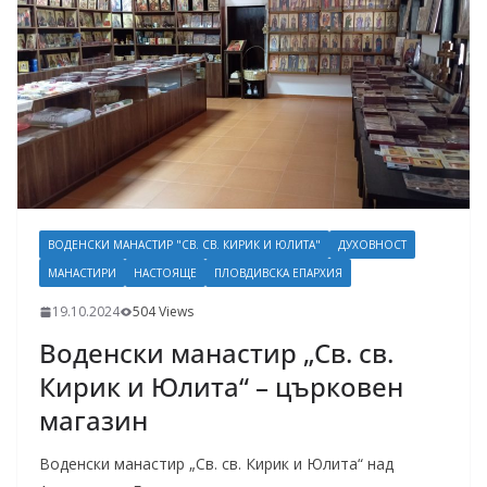
ВОДЕНСКИ МАНАСТИР "СВ. СВ. КИРИК И ЮЛИТА"
ДУХОВНОСТ
МАНАСТИРИ
НАСТОЯЩЕ
ПЛОВДИВСКА ЕПАРХИЯ
19.10.2024
504 Views
Воденски манастир „Св. св.
Кирик и Юлита“ – църковен
магазин
Воденски манастир „Св. св. Кирик и Юлита“ над