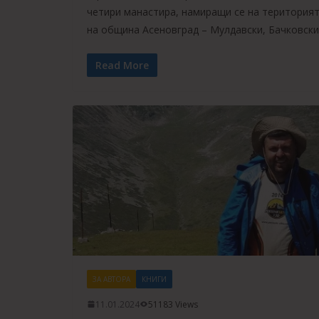
четири манастира, намиращи се на територия
на община Асеновград – Мулдавски, Бачковски
Read More
ЗА АВТОРА
КНИГИ
11.01.2024
51183 Views