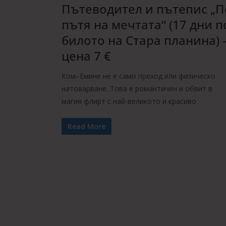
Пътеводител и пътепис „П
пътя на мечтата“ (17 дни п
билото на Стара планина) 
цена 7 €
Ком–Емине не е само преход или физическо
натоварване. Това е романтичен и обвит в
магия флирт с най-великото и красиво
Read More