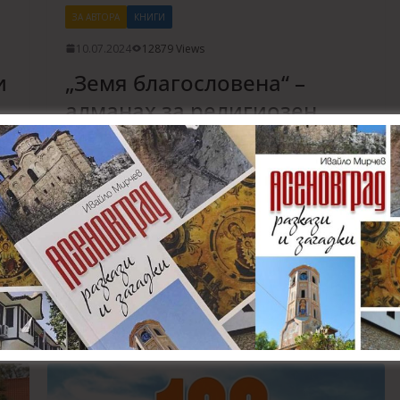
ЗА АВТОРА
КНИГИ
10.07.2024
12879 Views
и
„Земя благословена“ –
алманах за религиозен
туризъм в Асеновградския
а
край – 11 €
са
„Земя благословена“ е указател на всички
църкви, манастири, параклиси, аязмени извори и
войнишки паметници в община Асеновград. На
страниците на
Read More