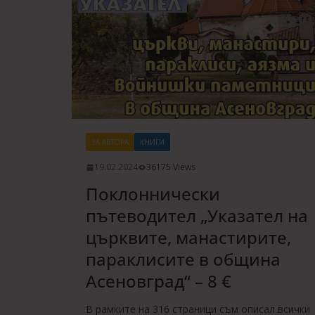
ЗА АВТОРА
КНИГИ
19.02.2024
36175 Views
Поклоннически
пътеводител „Указател на
църквите, манастирите,
параклисите в община
Асеновград“ – 8 €
В рамките на 316 страници съм описал всички