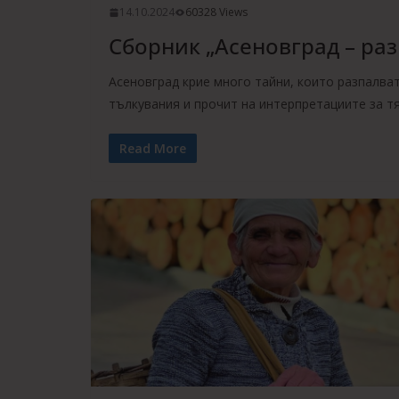
14.10.2024
60328 Views
Сборник „Асеновград – разк
Асеновград крие много тайни, които разпалва
тълкувания и прочит на интерпретациите за т
Read More