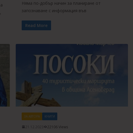
Няма по-добър начин за планиране от
та
запознаване с информация във
,
Read More
ЗА АВТОРА
КНИГИ
21.12.2023
22106 Views