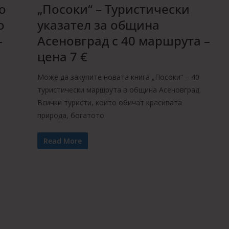
о
„Посоки“ – Туристически
о
указател за община
–
Асеновград с 40 маршрута –
цена 7 €
Може да закупите новата книга „Посоки“ – 40
туристически маршрута в община Асеновград.
Всички туристи, които обичат красивата
природа, богатото
Read More