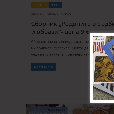
ЗА АВТОРА
КНИГИ
08.08.2024
47712 Views
Сборник „Родопите в съдб
и образи“- цена 9 €
Сборник впечатления, разказани през гледнат
ми точка за Родопите. Моите дядовци и баби 
чеда на планината, това неизменно се
Read More