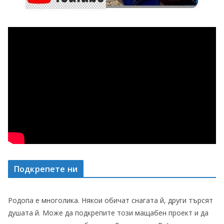
Подкрепете ни
Родопа е многолика. Някои обичат снагата й, други търсят
душата й. Може да подкрепите този мащабен проект и да