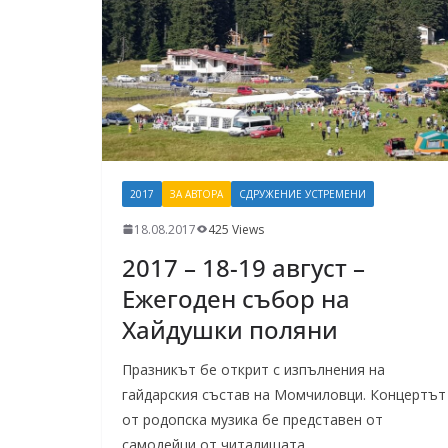
2017
ЗА АВТОРА
СДРУЖЕНИЕ УСТРЕМЕНИ
18.08.2017
425 Views
2017 – 18-19 август –
Ежегоден събор на
Хайдушки поляни
Празникът бе открит с изпълнения на
гайдарския състав на Момчиловци. Концертът
от родопска музика бе представен от
самодейци от читалищата