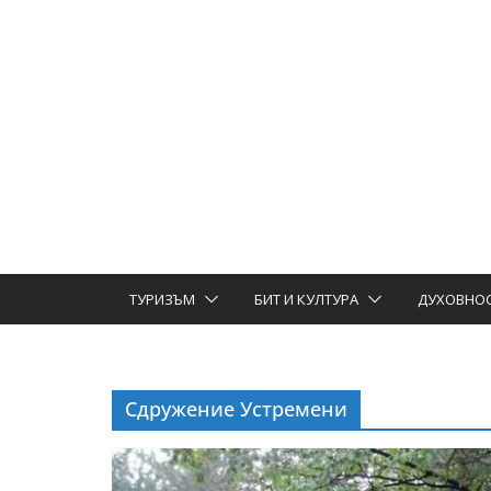
ТУРИЗЪМ
БИТ И КУЛТУРА
ДУХОВНО
Сдружение Устремени