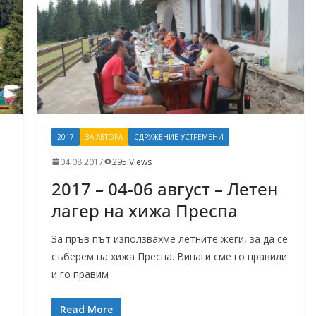
2017
ЗА АВТОРА
СДРУЖЕНИЕ УСТРЕМЕНИ
04.08.2017
295 Views
2017 – 04-06 август – Летен
лагер на хижа Преспа
За пръв път използвахме летните жеги, за да се
съберем на хижа Преспа. Винаги сме го правили
и го правим
Read More