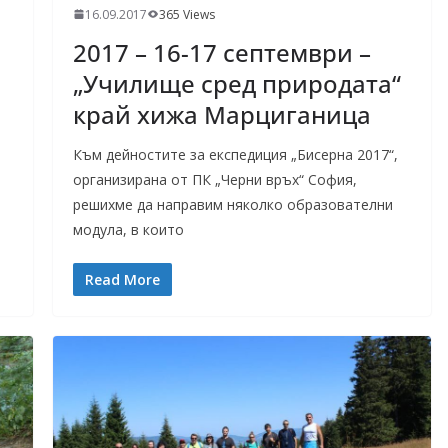
16.09.2017
365 Views
2017 – 16-17 септември –
„Училище сред природата“
край хижа Марциганица
Към дейностите за експедиция „Бисерна 2017“,
организирана от ПК „Черни връх“ София,
решихме да направим няколко образователни
модула, в които
Read More