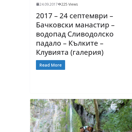
24.09.2017
225 Views
2017 – 24 септември –
Бачковски манастир –
водопад Сливодолско
падало – Кълките –
Клувията (галерия)
Read More