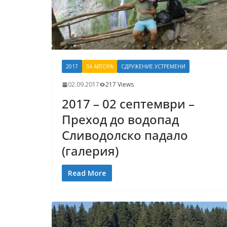
2017
ЗА АВТОРА
СДРУЖЕНИЕ УСТРЕМЕНИ
02.09.2017
217 Views
2017 – 02 септември –
Преход до водопад
Сливодолско падало
(галерия)
Read More