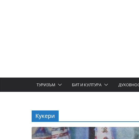
ТУРИЗЪМ
БИТ И КУЛТУРА
ДУХОВНО
Кукери