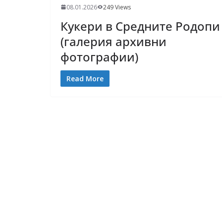
08.01.2026
249 Views
Кукери в Средните Родопи
(галерия архивни
фотографии)
Read More