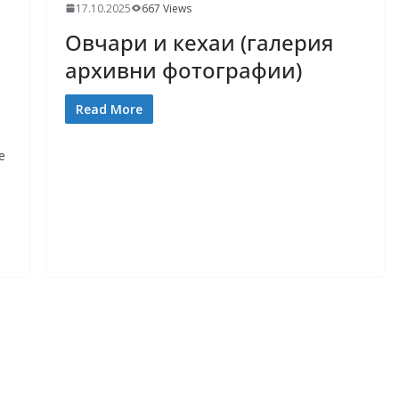
17.10.2025
667 Views
Овчари и кехаи (галерия
архивни фотографии)
Read More
,
е