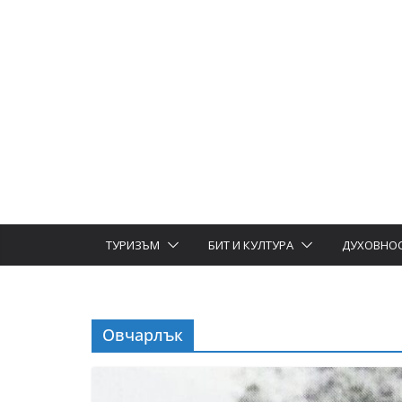
ТУРИЗЪМ
БИТ И КУЛТУРА
ДУХОВНО
Овчарлък