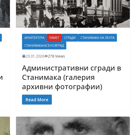
АРХИТЕКТУРА
ПАМЕТ
СГРАДИ
СТАНИМАКА НА ЛЕНТА
СТАНИМАКА/АСЕНОВГРАД
20.01.2026
278 Views
Административни сгради в
и
Станимака (галерия
архивни фотографии)
Read More