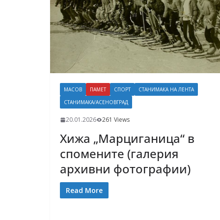
МАСОВ
ПАМЕТ
СПОРТ
СТАНИМАКА НА ЛЕНТА
СТАНИМАКА/АСЕНОВГРАД
20.01.2026
261 Views
Хижа „Марциганица“ в
спомените (галерия
архивни фотографии)
Read More