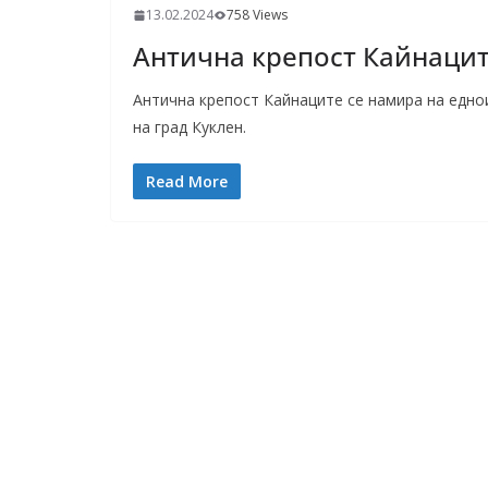
13.02.2024
758 Views
Антична крепост Кайнацит
Антична крепост Кайнаците се намира на едно
на град Куклен.
Read More