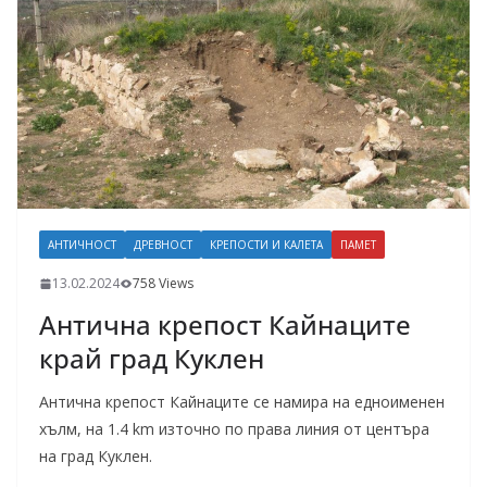
АНТИЧНОСТ
ДРЕВНОСТ
КРЕПОСТИ И КАЛЕТА
ПАМЕТ
13.02.2024
758 Views
Антична крепост Кайнаците
край град Куклен
Антична крепост Кайнаците се намира на едноименен
хълм, на 1.4 km източно по права линия от центъра
на град Куклен.