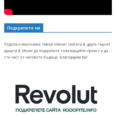
Подкрепете ни
Родопа е многолика. Някои обичат снагата й, други търсят
душата й. Може да подкрепите този мащабен проект и да
сте част от неговото бъдеще. Благодарим Ви!