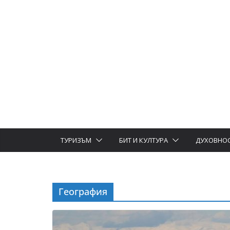
ТУРИЗЪМ
БИТ И КУЛТУРА
ДУХОВНО
География