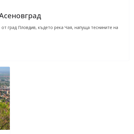
 Асеновград
 от град Пловдив, където река Чая, напуща теснините на