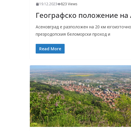
19.12.2023
823 Views
Географско положение на
Асеновград е разположен на 20 км югоизточно
презродопския беломорски проход и
Read More