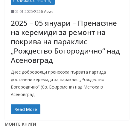
СТАНИМАКА/АСЕНОВГРАД
05.01.2025
256 Views
2025 – 05 януари – Пренасяне
на керемиди за ремонт на
покрива на параклис
„Рождество Богородично“ над
Асеновград
Днес доброволци пренесоха първата партида
доставени керемиди за параклис „Рождество
Богородично“ (Св. Ефиромени) над Метоха в
Асеновград.
Read More
МОИТЕ КНИГИ