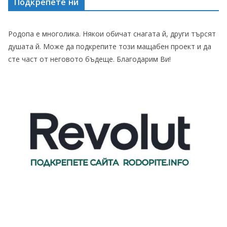
Подкрепете ни
Родопа е многолика. Някои обичат снагата й, други търсят
душата й. Може да подкрепите този мащабен проект и да
сте част от неговото бъдеще. Благодарим Ви!