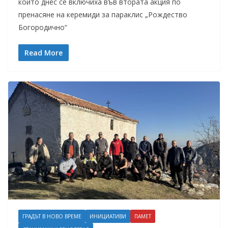
които днес се включиха във втората акция по
пренасяне на керемиди за параклис „Рождество
Богородично“
Read More
ГРАДЪТ В НОВО ВРЕМЕ
ИНИЦИАТИВИ
ПАМЕТ