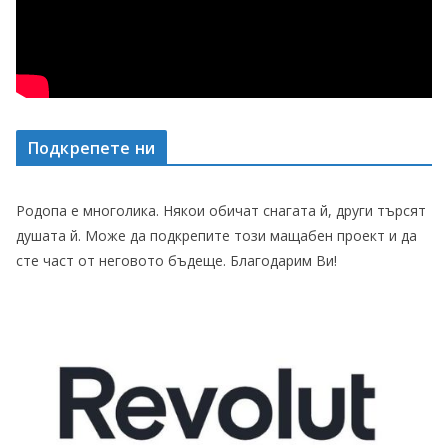
Подкрепете ни
Родопа е многолика. Някои обичат снагата й, други търсят
душата й. Може да подкрепите този мащабен проект и да
сте част от неговото бъдеще. Благодарим Ви!