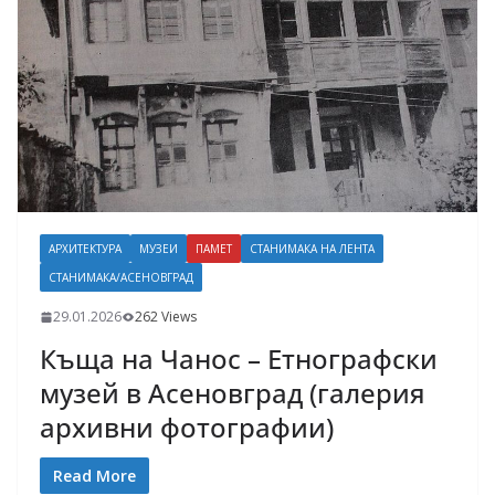
АРХИТЕКТУРА
МУЗЕИ
ПАМЕТ
СТАНИМАКА НА ЛЕНТА
СТАНИМАКА/АСЕНОВГРАД
29.01.2026
262 Views
Къща на Чанос – Етнографски
музей в Асеновград (галерия
архивни фотографии)
Read More