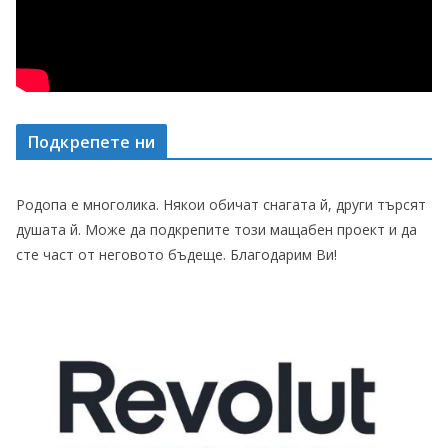
Подкрепете ни
Родопа е многолика. Някои обичат снагата й, други търсят
душата й. Може да подкрепите този мащабен проект и да
сте част от неговото бъдеще. Благодарим Ви!