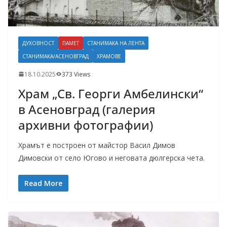
ДУХОВНОСТ
ПАМЕТ
СТАНИМАКА НА ЛЕНТА
СТАНИМАКА/АСЕНОВГРАД
ХРАМОВЕ
18.10.2025
373 Views
Храм „Св. Георги Амбелински“
в Асеновград (галерия
архивни фотографии)
Храмът е построен от майстор Васил Димов
Димовски от село Югово и неговата дюлгерска чета.
Read More