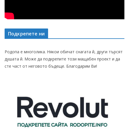
Подкрепете ни
Родопа е многолика. Някои обичат снагата й, други търсят
душата й. Може да подкрепите този мащабен проект и да
сте част от неговото бъдеще. Благодарим Ви!