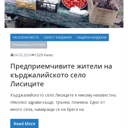
НАСЕЛЕНИ МЕСТА
ОБЛАСТ КЪРДЖАЛИ
ОБЩИНА КЪРДЖАЛИ
ПЛАНИНАТА И ХОРАТА
04.03.2024
1329 Views
Предприемчивите жители на
кърджалийското село
Лисиците
Кърджалийското село Лисиците е никому неизвестно.
Няколко здрави къщи, трънки, планина. Едно от
много села, намиращи се на брега на
Read More