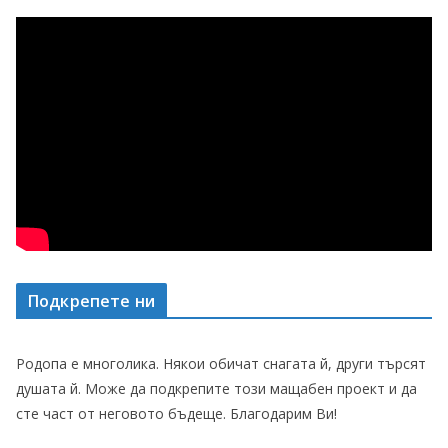
Подкрепете ни
Родопа е многолика. Някои обичат снагата й, други търсят
душата й. Може да подкрепите този мащабен проект и да
сте част от неговото бъдеще. Благодарим Ви!