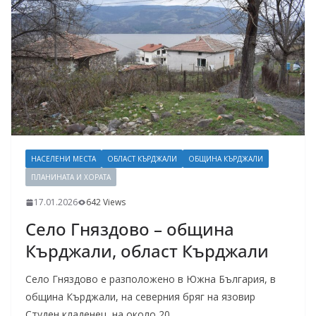
НАСЕЛЕНИ МЕСТА
ОБЛАСТ КЪРДЖАЛИ
ОБЩИНА КЪРДЖАЛИ
ПЛАНИНАТА И ХОРАТА
17.01.2026
642 Views
Село Гняздово – община
Кърджали, област Кърджали
Село Гняздово е разположено в Южна България, в
община Кърджали, на северния бряг на язовир
Студен кладенец, на около 20