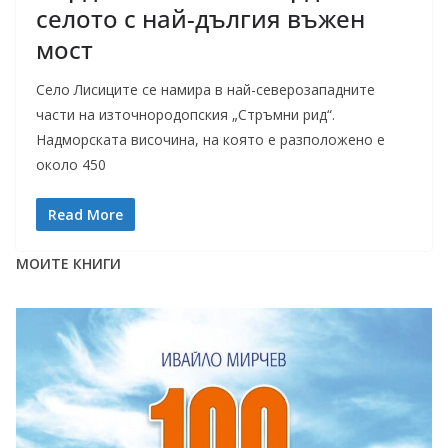
селото с най-дългия въжен
мост
Село Лисиците се намира в най-северозападните
части на източнородопския „Стръмни рид“.
Надморската височина, на която е разположено е
около 450
Read More
МОИТЕ КНИГИ