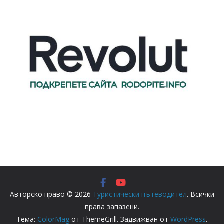
Авторско право © 2026
Туристически пътеводител
. Всички
права запазени.
Тема:
ColorMag
от ThemeGrill. Задвижван от
WordPress
.