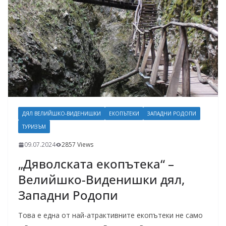
ДЯЛ ВЕЛИЙШКО-ВИДЕНИШКИ
ЕКОПЪТЕКИ
ЗАПАДНИ РОДОПИ
ТУРИЗЪМ
09.07.2024
2857 Views
„Дяволската екопътека“ –
Велийшко-Виденишки дял,
Западни Родопи
Това е една от най-атрактивните екопътеки не само