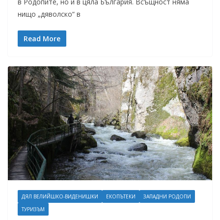
в Родопите, но и в цяла България. Всъщност няма
нищо „дяволско“ в
Read More
ДЯЛ ВЕЛИЙШКО-ВИДЕНИШКИ
ЕКОПЪТЕКИ
ЗАПАДНИ РОДОПИ
ТУРИЗЪМ