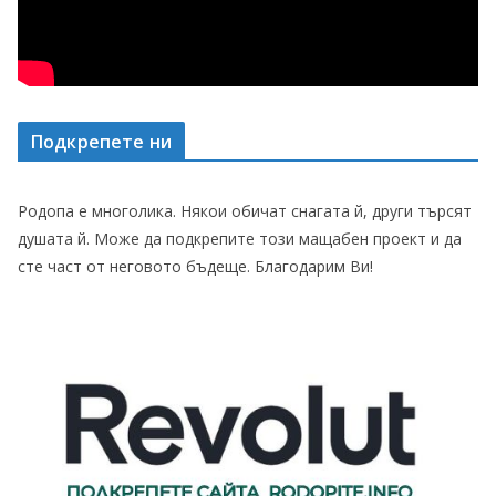
Подкрепете ни
Родопа е многолика. Някои обичат снагата й, други търсят
душата й. Може да подкрепите този мащабен проект и да
сте част от неговото бъдеще. Благодарим Ви!