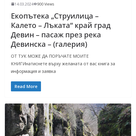
14.03.2024
900 Views
Екопътека „Струилица –
Калето – Лъката“ край град
Девин – пасаж през река
Девинска – (галерия)
ОТ ТУК МОЖЕ ДА ПОРЪЧАТЕ МОИТЕ
КНИГИнатиснете върху желаната от вас книга за
информация и заявка
Read More