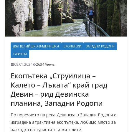
ДЯЛ ВЕЛИЙШКО-ВИДЕНИШКИ
ЕКОПЪТЕКИ
ЗАПАДНИ РОДОПИ
ТУРИЗЪМ
09.01.2024
2634 Views
Екопътека „Струилица –
Калето – Лъката“ край град
Девин – рид Девинска
планина, Западни Родопи
По поречието на река Девинска в Западни Родопи е
изградена атрактивна екопътека, любимо място за
разходка на туристите и жителите