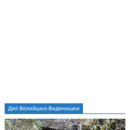
Дял Велийшко-Виденишки