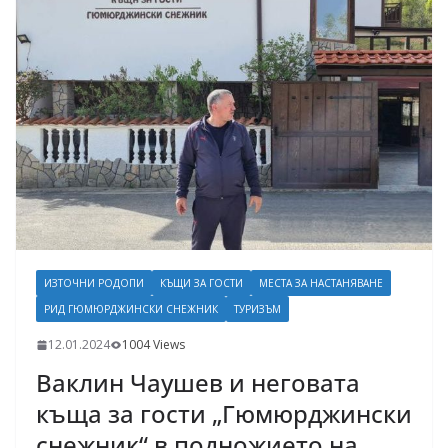
ИЗТОЧНИ РОДОПИ
КЪЩИ ЗА ГОСТИ
МЕСТА ЗА НАСТАНЯВАНЕ
РИД ГЮМЮРДЖИНСКИ СНЕЖНИК
ТУРИЗЪМ
12.01.2024
1004 Views
Ваклин Чаушев и неговата
къща за гости „Гюмюрджински
снежник“ в подножието на