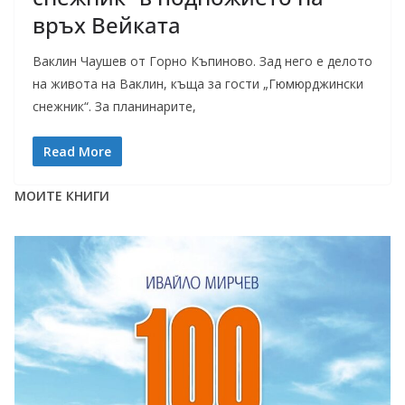
връх Вейката
Ваклин Чаушев от Горно Къпиново. Зад него е делото
на живота на Ваклин, къща за гости „Гюмюрджински
снежник“. За планинарите,
Read More
МОИТЕ КНИГИ