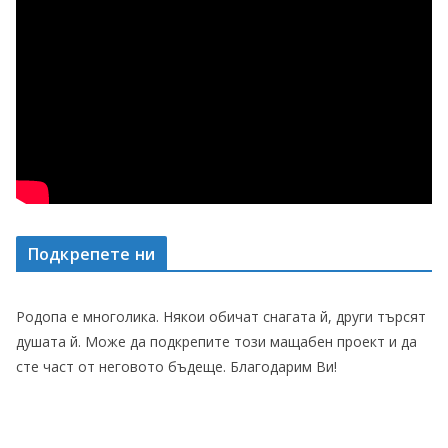
Подкрепете ни
Родопа е многолика. Някои обичат снагата й, други търсят
душата й. Може да подкрепите този мащабен проект и да
сте част от неговото бъдеще. Благодарим Ви!