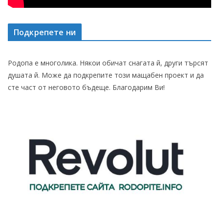
Подкрепете ни
Родопа е многолика. Някои обичат снагата й, други търсят
душата й. Може да подкрепите този мащабен проект и да
сте част от неговото бъдеще. Благодарим Ви!