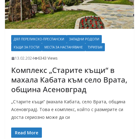
ДЯЛ ПЕРЕЛИКСКО-ПРЕСПАНСКИ
ЗАПАДНИ РОДОПИ
КЪЩИ ЗА ГОСТИ
МЕСТА ЗА НАСТАНЯВАНЕ
ТУРИЗЪМ
13.02.2024
6343 Views
Комплекс „Старите къщи“ в
махала Кабата към село Врата,
община Асеновград
„Старите къщи“ (махала Кабата, село Врата, община
Асеновград). Това е комплекс, който с размерите си
доста сериозно може да си
Read More