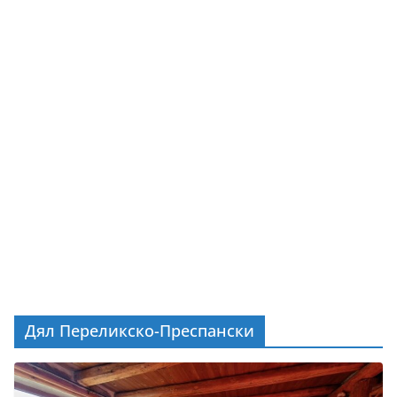
Дял Переликско-Преспански