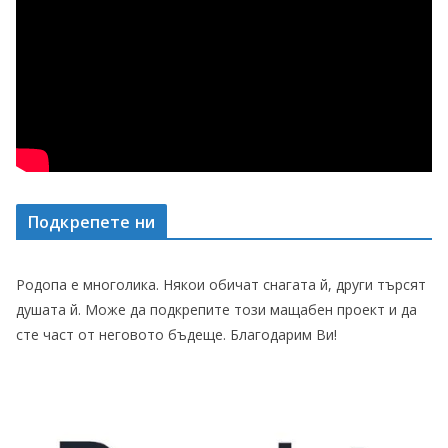
Подкрепете ни
Родопа е многолика. Някои обичат снагата й, други търсят
душата й. Може да подкрепите този мащабен проект и да
сте част от неговото бъдеще. Благодарим Ви!