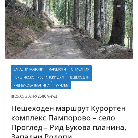
ЗАПАДНИ РОДОПИ
МАРШРУТИ
ОПИСАНИЯ
ПЕРЕЛИКСКО-ПРЕСПАНСКИ ДЯЛ
ПЕШЕХОДНИ
РИД БУКОВА ПЛАНИНА
ТУРИЗЪМ
25.05.2024
2580 Views
Пешеходен маршрут Курортен
комплекс Пампорово – село
Проглед – Рид Букова планина,
Западни Родопи