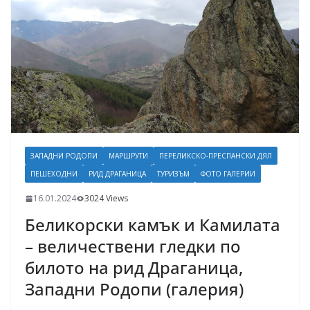
ЗАПАДНИ РОДОПИ
МАРШРУТИ
ПЕРЕЛИКСКО-ПРЕСПАНСКИ ДЯЛ
ПЕШЕХОДНИ
РИД ДРАГАНИЦА
ТУРИЗЪМ
ФОТО ГАЛЕРИИ
16.01.2024
3024 Views
Беликорски камък и Камилата
– величествени гледки по
билото на рид Драганица,
Западни Родопи (галерия)