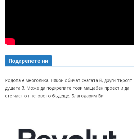
Подкрепете ни
Родопа е многолика. Някои обичат снагата й, други търсят
душата й. Може да подкрепите този мащабен проект и да
сте част от неговото бъдеще. Благодарим Ви!