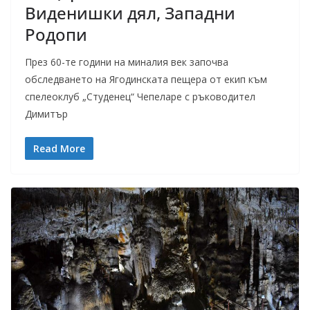
Виденишки дял, Западни
Родопи
През 60-те години на миналия век започва
обследването на Ягодинската пещера от екип към
спелеоклуб „Студенец“ Чепеларе с ръководител
Димитър
Read More