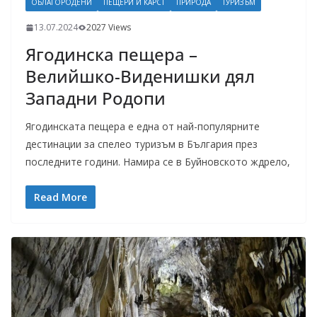
ОБЛАГОРОДЕНИ
ПЕЩЕРИ И КАРСТ
ПРИРОДА
ТУРИЗЪМ
13.07.2024
2027 Views
Ягодинска пещера –
Велийшко-Виденишки дял
Западни Родопи
Ягодинската пещера е една от най-популярните
дестинации за спелео туризъм в България през
последните години. Намира се в Буйновското ждрело,
Read More