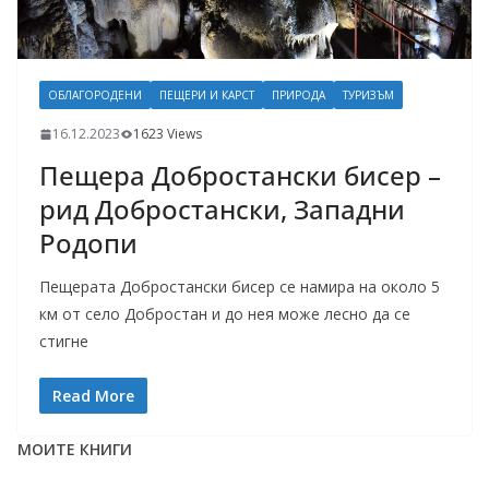
ОБЛАГОРОДЕНИ
ПЕЩЕРИ И КАРСТ
ПРИРОДА
ТУРИЗЪМ
16.12.2023
1623 Views
Пещера Добростански бисер –
рид Добростански, Западни
Родопи
Пещерата Добростански бисер се намира на около 5
км от село Добростан и до нея може лесно да се
стигне
Read More
МОИТЕ КНИГИ