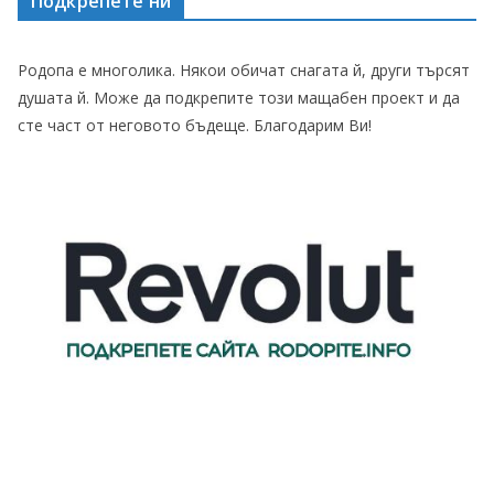
Подкрепете ни
Родопа е многолика. Някои обичат снагата й, други търсят
душата й. Може да подкрепите този мащабен проект и да
сте част от неговото бъдеще. Благодарим Ви!