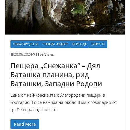
ОБЛАГОРОДЕНИ
ПЕЩЕРИ И КАРСТ
ПРИРОДА
ТУРИЗЪМ
28.06.2024
1198 Views
Пещера „Снежанка“ – Дял
Баташка планина, рид
Баташки, Западни Родопи
Една от най-красивите облагородени пещери в
България. Тя се намира на около 3 км югозападно от
гр. Пещера над шосето
Read More