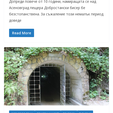
Допреди повече от 10 години, намиращата се над
Асеновград пещера Добростански бисер бе
безстопанствена. За съжаление този немалък период
доведе
Read More