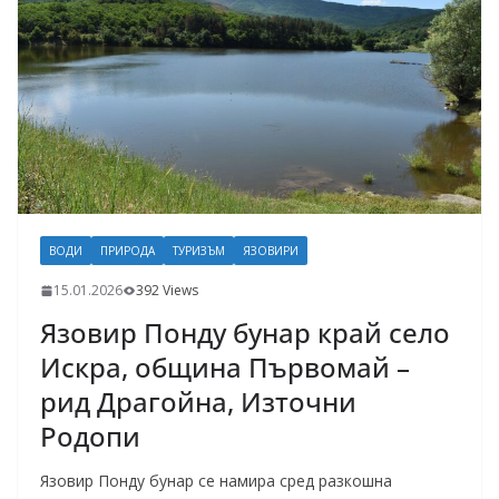
ВОДИ
ПРИРОДА
ТУРИЗЪМ
ЯЗОВИРИ
15.01.2026
392 Views
Язовир Понду бунар край село
Искра, община Първомай –
рид Драгойна, Източни
Родопи
Язовир Понду бунар се намира сред разкошна