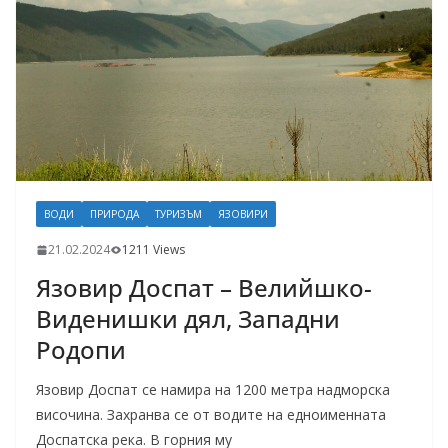
ВОДИ
ПРИРОДА
ТУРИЗЪМ
ЯЗОВИРИ
21.02.2024
1211 Views
Язовир Доспат – Велийшко-
Виденишки дял, Западни
Родопи
Язовир Доспат се намира на 1200 метра надморска
височина. Захранва се от водите на едноименната
Доспатска река. В горния му