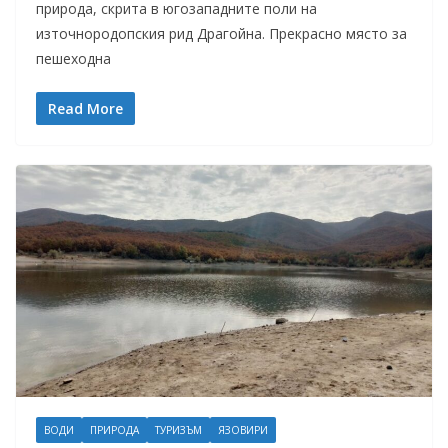
природа, скрита в югозападните поли на
източнородопския рид Драгойна. Прекрасно място за
пешеходна
Read More
ВОДИ
ПРИРОДА
ТУРИЗЪМ
ЯЗОВИРИ