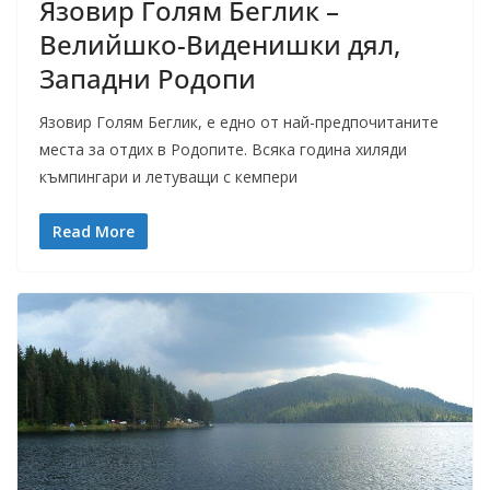
Язовир Голям Беглик –
Велийшко-Виденишки дял,
Западни Родопи
Язовир Голям Беглик, е едно от най-предпочитаните
места за отдих в Родопите. Всяка година хиляди
къмпингари и летуващи с кемпери
Read More