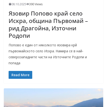
08.10.2025
390 Views
Язовир Попово край село
Искра, община Първомай –
рид Драгойна, Източни
Родопи
Попово е един от няколкото язовира крй
първомайското село Искра. Намира се в най-
северозападните части на Източните Родопи и
попада
Read More