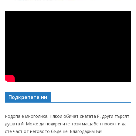
Подкрепете ни
Родопа е многолика. Някои обичат снагата й, други търсят
душата й. Може да подкрепите този мащабен проект и да
сте част от неговото бъдеще. Благодарим Ви!