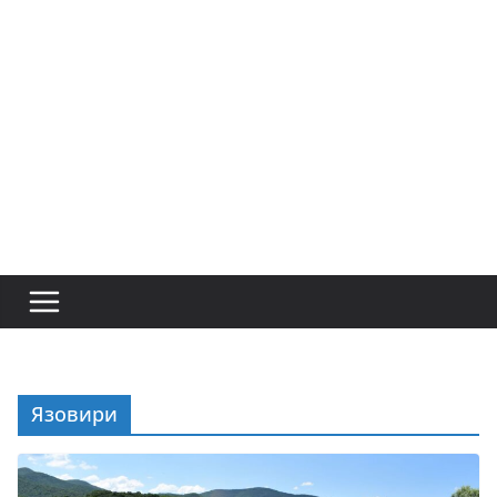
Язовири