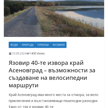
ВОДИ
ПРИРОДА
ТУРИЗЪМ
ЯЗОВИРИ
10.09.2024
1400 Views
Язовир 40-те извора край
Асеновград – възможности за
създаване на велосипедни
маршрути
Край Асеновград има много места за отмора, за вело
приключения и възстановяващи пешеходни разходки.
Едно от тях е язовир 40-те