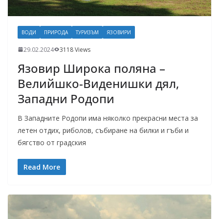
ВОДИ
ПРИРОДА
ТУРИЗЪМ
ЯЗОВИРИ
29.02.2024
3118 Views
Язовир Широка поляна –
Велийшко-Виденишки дял,
Западни Родопи
В Западните Родопи има няколко прекрасни места за
летен отдих, риболов, събиране на билки и гъби и
бягство от градския
Read More