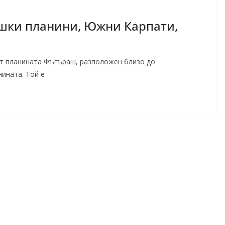
ашки планини, Южни Карпати,
т планината Фъгъраш, разположен близо до
ината. Той е