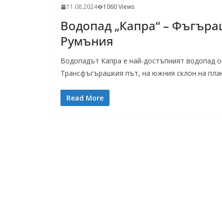
11.08.2024
1060 Views
Водопад „Капра“ – Фъгър
Румъния
Водопадът Капра е най-достъпният водопад о
Трансфъгърашкия път, на южния склон на план
Read More