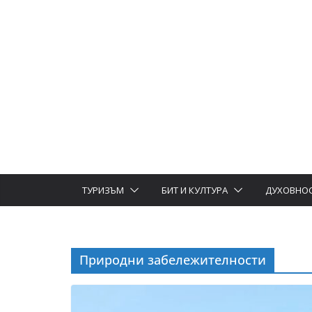
ТУРИЗЪМ
БИТ И КУЛТУРА
ДУХОВНО
Природни забележителности